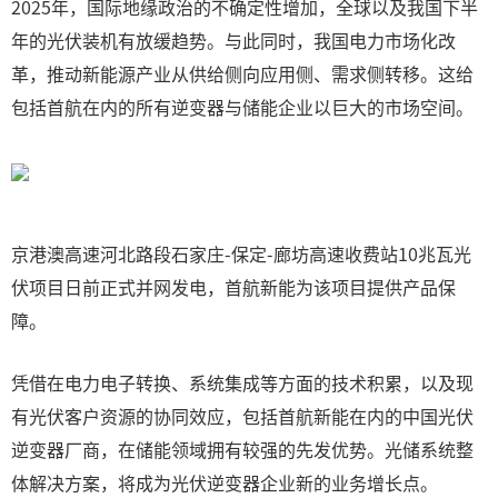
2025年，国际地缘政治的不确定性增加，全球以及我国下半
年的光伏装机有放缓趋势。与此同时，我国电力市场化改
革，推动新能源产业从供给侧向应用侧、需求侧转移。这给
包括首航在内的所有逆变器与储能企业以巨大的市场空间。
京港澳高速河北路段石家庄-保定-廊坊高速收费站10兆瓦光
伏项目日前正式并网发电，首航新能为该项目提供产品保
障。
凭借在电力电子转换、系统集成等方面的技术积累，以及现
有光伏客户资源的协同效应，包括首航新能在内的中国光伏
逆变器厂商，在储能领域拥有较强的先发优势。光储系统整
体解决方案，将成为光伏逆变器企业新的业务增长点。