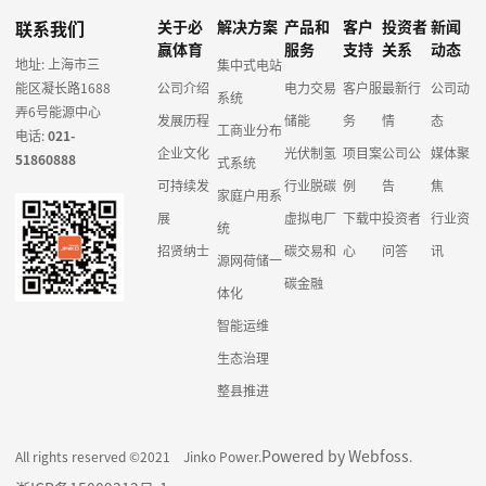
联系我们
关于必
解决方案
产品和
客户
投资者
新闻
赢体育
服务
支持
关系
动态
地址: 上海市三
集中式电站
能区凝长路1688
公司介绍
电力交易
客户服
最新行
公司动
系统
弄6号能源中心
发展历程
储能
务
情
态
工商业分布
电话:
021-
企业文化
光伏制氢
项目案
公司公
媒体聚
51860888
式系统
可持续发
行业脱碳
例
告
焦
家庭户用系
展
虚拟电厂
下载中
投资者
行业资
统
招贤纳士
碳交易和
心
问答
讯
源网荷储一
碳金融
体化
智能运维
生态治理
整县推进
Powered by Webfoss
All rights reserved ©2021 Jinko Power.
.