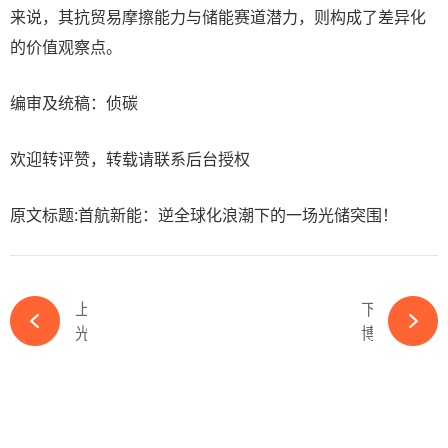
来说，其抗贸易摩擦能力与储能赛道潜力，则构成了差异化
的价值观察点。
编审及统稿：侦碳
欢迎转评赞，转载请联系后台授权
原文标题:首航新能：逆全球化浪潮下的一场光储突围！
上一篇
下一篇
光伏主材企业，还有多少血可以流？-必赢体育app官方平台
博威合金美国2GW组件工厂投产，总投资21亿！现在谁还在贸易战进军美国？-必赢体育app官方平台