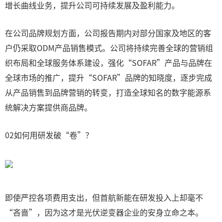
增长曲线业务，提升公司可持续发展及盈利能力。
在公司品牌规划方面，公司报告期内对部分国家及地区的客
户仍采取ODM产品销售模式。公司将持续完善全球的营销组
织布局和全球服务体系建设，强化“SOFAR”产品与品牌在
全球市场的推广，提升“SOFAR”品牌的知晓度，逐步完成
从产品销售到品牌营销的转变，打造全球知名的数字能源系
统解决方案提供商品牌。
02如何用研发破“卷”？
即使严控各项费用支出，但首航新能在研发投入上却毫不
“吝啬”，因为这才是光伏逆变器企业的安身立命之本。