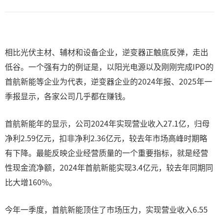
相比光伏主材、辅材和设备企业，逆变器正触底反弹，走出
低谷。一个强有力的例证是，以阳光电源以及刚刚完成IPO的
首航新能等企业为代表，逆变器企业的2024年报、2025年一
季报显示，各家公司几乎都在赚钱。
首航新能年的显示，公司2024年实现营业收入27.1亿，归母
净利2.59亿元，扣非净利2.36亿元，较去年市场高峰时期略
有下降。最能反映企业经营质量的一个重要指标，就是经营
性现金流净额，2024年首航新能实现3.4亿元，较去年同期同
比大增160%。
今年一季度，首航新能顶住了市场压力，实现营业收入6.55