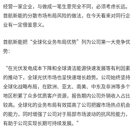
经营一家企业，与做成一笔生意完全不同，必须考虑长远。
首航新能的分散市场布局风险的做法，在今天看来对同行企
业有一定借鉴意义。
首航新能把“全球化业务布局优势”列为公司第一大竞争优
势：
“在光伏发电成本下降和全球清洁能源快速发展等有利因素
的推动下，全球光伏市场也呈快速增长趋势。公司始终坚持
全球化战略布局，在欧洲、亚太、南美、中东及非洲等多个
地区积累了众多优质客户资源，报告期内公司外销收入占比
较高。全球化的业务布局有效提高了公司把握市场热点机会
的能力，同时增强了公司对于局部市场波动的抗风险能力，
有助于公司实现长期可持续发展。”