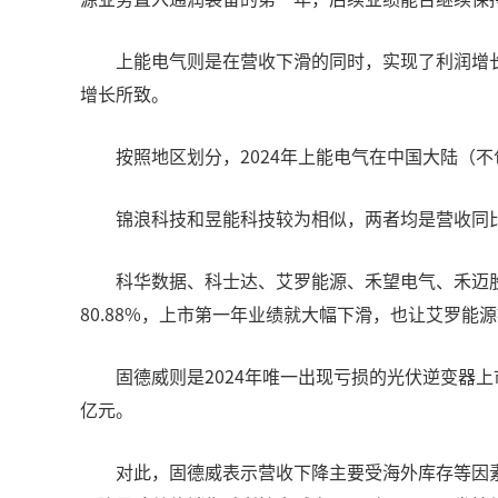
上能电气则是在营收下滑的同时，实现了利润增
增长所致。
按照地区划分，2024年上能电气在中国大陆（不包
锦浪科技和昱能科技较为相似，两者均是营收同
科华数据、科士达、艾罗能源、禾望电气、禾迈股
80.88%，上市第一年业绩就大幅下滑，也让艾罗能
固德威则是2024年唯一出现亏损的光伏逆变器上
亿元。
对此，固德威表示营收下降主要受海外库存等因