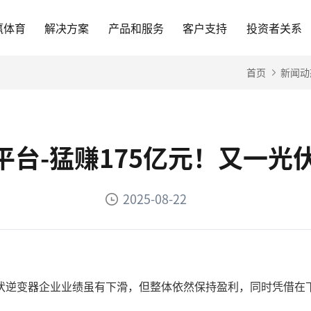
赢体育
解决方案
产品和服务
客户支持
投资者关系
首页
新闻动
平台-猛赚175亿元！又一
2025-08-22
伏逆变器企业业绩虽有下滑，但整体依然保持盈利，同时凭借在