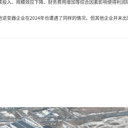
续投入、规模效应下降、财务费用增加等综合因素影响使得利润
逆变器企业在2024年也遭遇了同样的情况，但其他企业并未