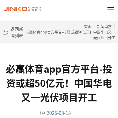
首页
新闻动态
返回新
必赢体育app官方平台-投资或超50亿元！中国华电又一
闻列表
光伏项目开工
必赢体育app官方平台-投
资或超50亿元！中国华电
又一光伏项目开工
2025-08-18