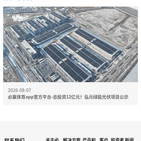
2026-08-07
必赢体育app官方平台-总投资12亿元！弘元绿能光伏项目公示
联系我们
关于必
解决方案
产品和
客户
投资者
新闻