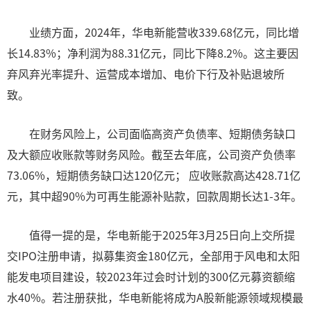
业绩方面，2024年，华电新能营收339.68亿元，同比增
长14.83%；净利润为88.31亿元，同比下降8.2%。这主要因
弃风弃光率提升、运营成本增加、电价下行及补贴退坡所
致。
在财务风险上，公司面临高资产负债率、短期债务缺口
及大额应收账款等财务风险。截至去年底，公司资产负债率
73.06%，短期债务缺口达120亿元； 应收账款高达428.71亿
元，其中超90%为可再生能源补贴款，回款周期长达1-3年。
值得一提的是，华电新能于2025年3月25日向上交所提
交IPO注册申请，拟募集资金180亿元，全部用于风电和太阳
能发电项目建设，较2023年过会时计划的300亿元募资额缩
水40%。若注册获批，华电新能将成为A股新能源领域规模最