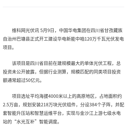
维科网光伏讯 5月9日，中国华电集团在四川省甘孜藏族
自治州巴塘县正式开工建设华电新能中咱120万千瓦光伏发电
项目。
该项目是四川省目前在建规模最大的单体光伏工程，总
投资未公开披露，但据行业测算，规模匹配的同类项目投资
额通常超过50亿元。
项目选址平均海拔4000米以上的高原地区，占地面积约
2.5万亩，规划安装218万块光伏组件，分设384个子阵，并配
套智能升压站和智慧运维平台，实现与金沙江上游七级水电
站的“水光互补”智能调度。