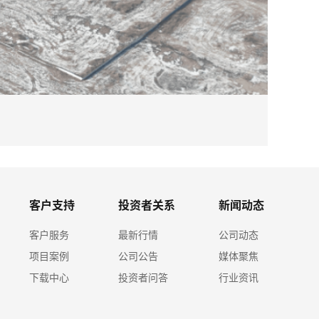
2026-08
必赢体育
客户支持
投资者关系
新闻动态
客户服务
最新行情
公司动态
项目案例
公司公告
媒体聚焦
下载中心
投资者问答
行业资讯