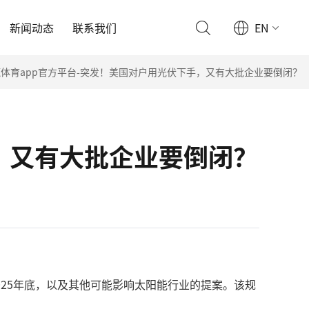
新闻动态
联系我们
EN
体育app官方平台-突发！美国对户用光伏下手，又有大批企业要倒闭？
，又有大批企业要倒闭？
025年底，以及其他可能影响太阳能行业的提案。该规