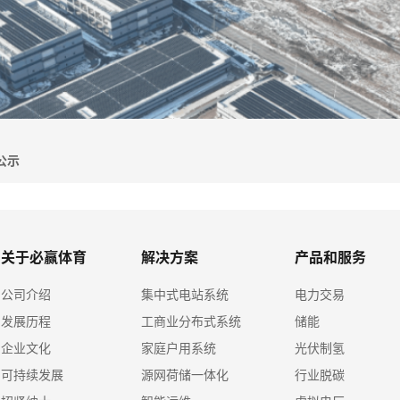
公示
关于必赢体育
解决方案
产品和服务
公司介绍
集中式电站系统
电力交易
发展历程
工商业分布式系统
储能
企业文化
家庭户用系统
光伏制氢
可持续发展
源网荷储一体化
行业脱碳