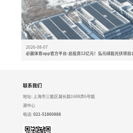
2026-08-07
必赢体育app官方平台-总投资12亿元！弘元绿能光伏项目
联系我们
地址: 上海市三能区凝长路1688弄6号能
源中心
电话:
021-51860888