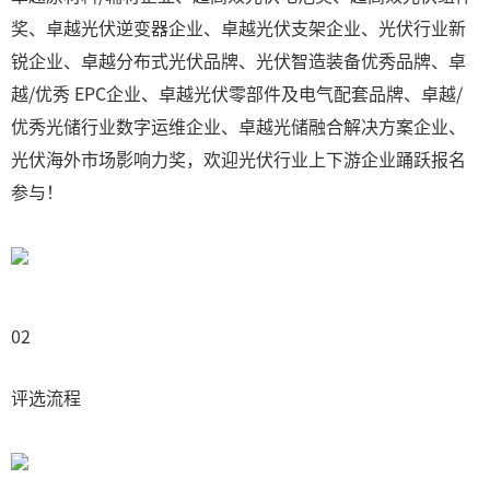
奖、卓越光伏逆变器企业、卓越光伏支架企业、光伏行业新
锐企业、卓越分布式光伏品牌、光伏智造装备优秀品牌、卓
越/优秀 EPC企业、卓越光伏零部件及电气配套品牌、卓越/
优秀光储行业数字运维企业、卓越光储融合解决方案企业、
光伏海外市场影响力奖，欢迎光伏行业上下游企业踊跃报名
参与！
02
评选流程