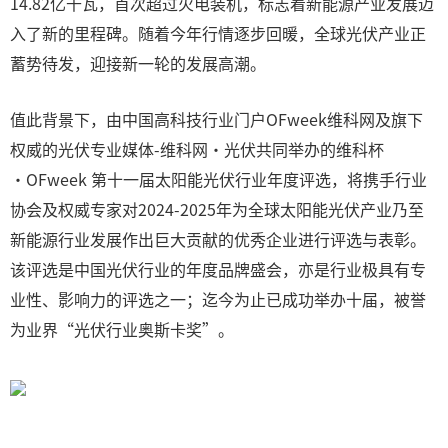
14.82亿千瓦，首次超过火电装机，标志着新能源产业发展迈
入了新的里程碑。随着今年行情逐步回暖，全球光伏产业正
蓄势待发，迎接新一轮的发展高潮。
值此背景下，由中国高科技行业门户OFweek维科网及旗下
权威的光伏专业媒体-维科网·光伏共同举办的维科杯
·OFweek 第十一届太阳能光伏行业年度评选，将携手行业
协会及权威专家对2024-2025年为全球太阳能光伏产业乃至
新能源行业发展作出巨大贡献的优秀企业进行评选与表彰。
该评选是中国光伏行业的年度品牌盛会，亦是行业极具有专
业性、影响力的评选之一；迄今为止已成功举办十届，被誉
为业界“光伏行业奥斯卡奖”。