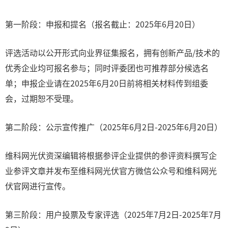
第一阶段：申报和提名（报名截止：2025年6月20日）
评选活动以公开形式向业界征集报名，拥有创新产品/技术的
优秀企业均可报名参与；同时评委团也可推荐部分候选名
单；申报企业请在2025年6月20日前将相关材料传到组委
会，过期恕不受理。
第二阶段：公示宣传推广（2025年6月2日-2025年6月20日）
维科网光伏资深编辑将根据参评企业提供的参评资料撰写企
业参评文章并发布至维科网光伏官方微信公众号和维科网光
伏官网进行宣传。
第三阶段：用户投票及专家评选（2025年7月2日-2025年7月