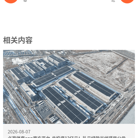
相关内容
2026-08-07