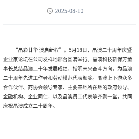
2025-08-10
“晶彩廿华 澳启新程”。5月18日，晶澳二十周年庆暨
企业家论坛在公司发祥地邢台圆满举行。晶澳科技靳保芳董
事长总结晶澳二十年发展成绩，指明未来奋斗方向，为晶澳
二十周年先进工作者和劳动模范代表颁奖。晶澳上下游众多
合作伙伴、商协会领导专家、主要基地所在地的政府领导、
金融机构、企业同仁，以及晶澳员工代表等齐聚一堂，共同
庆祝晶澳成立二十周年。