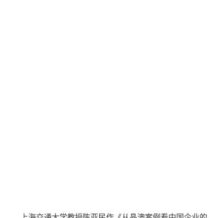
上海交通大学教授陈亚民作《从晶澳案例看中国企业的