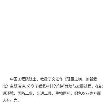
中国工程院院士、教授丁文江作《轻氢之镁，创新栽
培》主题演讲, 分享了镁氢材料的创新栽培与发展过程，在能
源环境、国防工业、交通工具、生物医药、绿色农业等方面
大有可为。