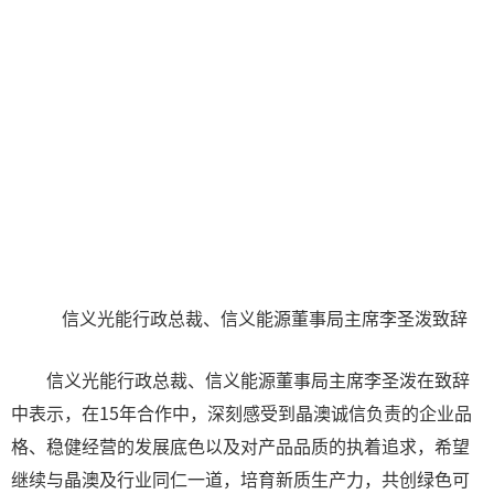
信义光能行政总裁、信义能源董事局主席李圣泼致辞
信义光能行政总裁、信义能源董事局主席李圣泼在致辞
中表示，在15年合作中，深刻感受到晶澳诚信负责的企业品
格、稳健经营的发展底色以及对产品品质的执着追求，希望
继续与晶澳及行业同仁一道，培育新质生产力，共创绿色可