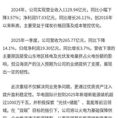
2024年，公司实现营业收入1129.94亿元，同比小幅下
降3.57%；净利润57.03亿元，同比增长26.11%，创2016年
以来新高，主要受益于煤炭价格回落及成本管控优化。
2025年一季度，公司营收为265.77亿元，同比下降
14.1%，归母净利润19.30亿元，同比增长3.7%。营收下滑的
主要原因是受山东地区核电及光伏发电量挤占火电份额的影
响，但沿海资产的注入预期为公司的业绩提供了支撑，展现
出一定的韧性。
此次重组不仅解决同业竞争问题，更通过优质资产注入
提升盈利稳定性。华电国际计划到2025年新增新能源装机超
过1000万千瓦，并积极探索“光伏+储能”、氢能等前沿领
域。在“双碳”目标的指引下，公司将以火电为基础保障供