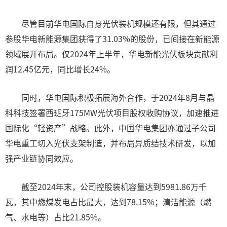
尽管目前华电国际自身光伏装机规模还有限，但其通过
参股华电新能源集团获得了31.03%的股份，已间接在新能源
领域展开布局。仅2024年上半年，华电新能光伏板块贡献利
润12.45亿元，同比增长24%。
同时，华电国际积极拓展海外合作，于2024年8月与晶
科科技签署西班牙175MW光伏项目股权收购协议，加速推进
国际化“轻资产”战略。此外，中国华电集团亦通过子公司
华电重工切入光伏支架制造，并布局异质结技术研发，以加
强产业链协同效应。
截至2024年末，公司控股装机容量达到5981.86万千
瓦，其中燃煤发电占比最大，达到78.15%；清洁能源（燃
气、水电等）占比21.85%。