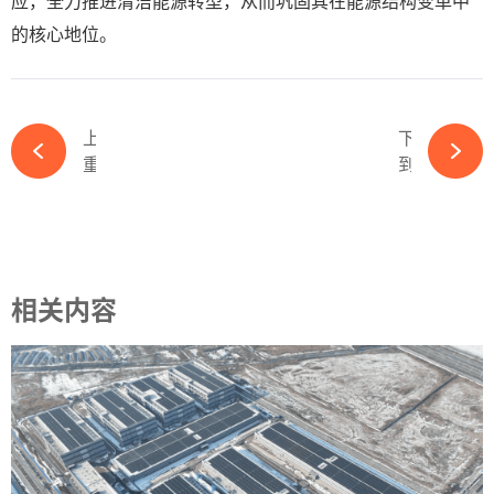
应，全力推进清洁能源转型，从而巩固其在能源结构变革中
的核心地位。
上一篇
下一篇
重磅！昔日光伏龙头多名高管遭重罚！-必赢体育app官方平台
到期、逾期借款近8亿！某光伏企业再传噩耗-必赢体育app官方平台
相关内容