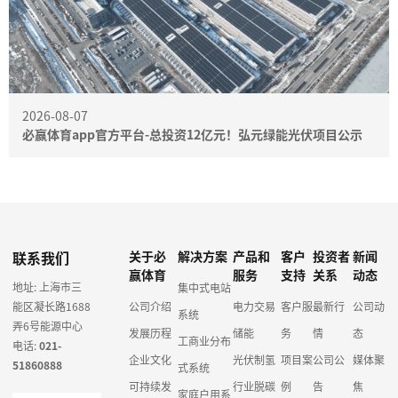
2026-08-07
必赢体育app官方平台-总投资12亿元！弘元绿能光伏项目公示
联系我们
关于必
解决方案
产品和
客户
投资者
新闻
赢体育
服务
支持
关系
动态
地址: 上海市三
集中式电站
能区凝长路1688
公司介绍
电力交易
客户服
最新行
公司动
系统
弄6号能源中心
发展历程
储能
务
情
态
工商业分布
电话:
021-
企业文化
光伏制氢
项目案
公司公
媒体聚
51860888
式系统
可持续发
行业脱碳
例
告
焦
家庭户用系