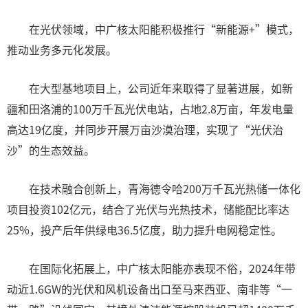
在光伏领域，中广核太阳能积极推行“新能源+”模式，
推动业务多元化发展。
在大型基地项目上，公司近年来取得了显著进展，如新
疆和田洛浦的100万千瓦光伏电站，占地2.8万亩，年发电量
高达19亿度，并同步开展万亩沙漠治理，实现了“光伏治
沙”的生态效益。
在技术融合创新上，青海德令哈200万千瓦光热储一体化
项目投资102亿元，结合了光伏与光热技术，储能配比率达
25%，投产后年供绿电36.5亿度，助力提升电网稳定性。
在国际化拓展上，中广核太阳能亦表现不俗，2024年带
动近1.6GW的光伏和风机设备出口至马来西亚、南非等“一