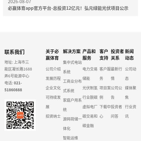
2026-08-07
必赢体育app官方平台-总投资12亿元！弘元绿能光伏项目公示
联系我们
关于必
解决方案
产品和
客户
投资者
新闻
赢体育
服务
支持
关系
动态
地址: 上海市三
集中式电站
能区凝长路1688
公司介绍
电力交易
客户服
最新行
公司动
系统
弄6号能源中心
发展历程
储能
务
情
态
工商业分布
电话:
021-
企业文化
光伏制氢
项目案
公司公
媒体聚
51860888
式系统
可持续发
行业脱碳
例
告
焦
家庭户用系
展
虚拟电厂
下载中
投资者
行业资
统
招贤纳士
碳交易和
心
问答
讯
源网荷储一
碳金融
体化
智能运维