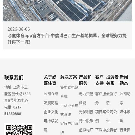
2026-08-06
必赢体育app官方平台-中信博巴西生产基地揭幕，全球服务力提
升再下一城！
联系我们
关于必
解决方案
产品和
客户
投资者
新闻
赢体育
服务
支持
关系
动态
地址: 上海市三
集中式电站
能区凝长路1688
公司介绍
电力交易
客户服
最新行
公司动
系统
弄6号能源中心
发展历程
储能
务
情
态
工商业分布
电话:
021-
企业文化
光伏制氢
项目案
公司公
媒体聚
51860888
式系统
可持续发
行业脱碳
例
告
焦
家庭户用系
展
虚拟电厂
下载中
投资者
行业资
统