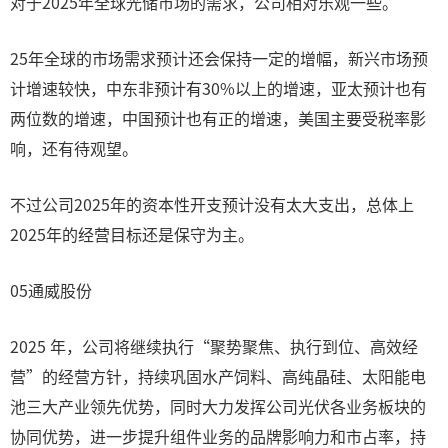
对于2025年全球光储市场的需求，公司相对乐观一些。
25年全球的市场需求预计还会保持一定的增幅，新兴市场预
计增速较快，中东非预计有30%以上的增速，亚太预计也有
两位数的增速，中国预计也有正的增速，美国主要受税率影
响，还有待观望。
不过公司2025年的资本性开支预计没有太大支出，总体上
2025年的经营目标还是保守为主。
05通威股份
2025 年，公司将继续执行“聚势聚焦、执行到位、高效经
营”的经营方针，持续巩固水产饲料、高纯晶硅、太阳能电
池三大产业领先优势，同时大力发挥公司光伏各业务板块的
协同优势，进一步提升组件业务的品牌影响力和市占率，持