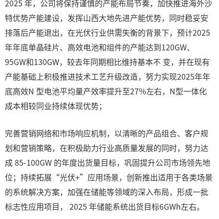
2025 年，公司将保持谨慎的产能布局节奏，加快推进海外沙
特优势产能建设，发挥山西大地先进产能优势，同时稳妥安
排落后产能退出，在光伏行业供需失衡的背景下，预计2025
年年底单晶硅片、高效电池和组件的产能达到120GW、
95GW和130GW，较去年同期相比维持基本不 变，并在现有
产能基础上积极推进技术工艺升级改造，努力实现2025年年
底高效N 型电池平均量产效率提升至27%左右，N型一体化
成本相较同业持续体现优势；
完善营销网络和市场响应机制，以清晰的产品组合、客户规
划和营销策略，在积极助力行业高质量发展的同时，努力达
成 85-100GW 的年度出货量目标，巩固提升公司市场领先地
位；持续拓展“光伏+”应用场景，创新推出适用于各类场景
的系统解决方案，加强在储能等领域的深入布局，形成一批
标志性应用项目， 2025 年储能系统出货目标6GWh左右。