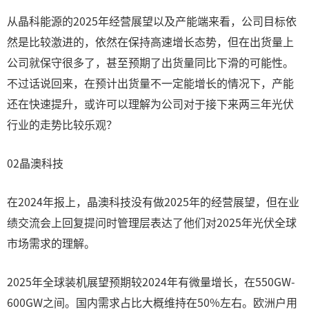
从晶科能源的2025年经营展望以及产能端来看，公司目标依
然是比较激进的，依然在保持高速增长态势，但在出货量上
公司就保守很多了，甚至预期了出货量同比下滑的可能性。
不过话说回来，在预计出货量不一定能增长的情况下，产能
还在快速提升，或许可以理解为公司对于接下来两三年光伏
行业的走势比较乐观？
02晶澳科技
在2024年报上，晶澳科技没有做2025年的经营展望，但在业
绩交流会上回复提问时管理层表达了他们对2025年光伏全球
市场需求的理解。
2025年全球装机展望预期较2024年有微量增长，在550GW-
600GW之间。国内需求占比大概维持在50%左右。欧洲户用