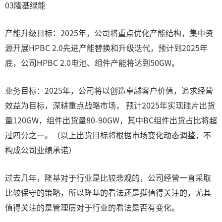
03隆基绿能
产能升级目标：2025年，公司将重点优化产能结构，集中资
源开展HPBC 2.0先进产能替换和升级迭代，预计到2025年
底，公司HPBC 2.0电池、组件产能将达到50GW。
业务目标：2025年，公司将以创造卓越客户价值，追求经营
效益为目标，深耕重点战略市场， 预计2025年实现硅片出货
量120GW，组件出货量80-90GW，其中BC组件出货占比将超
过四分之一。（以上出货目标将根据市场变化动态调整，不
构成公司业绩承诺）
过去几年，隆基对于行业是比较悲观的，公司经营一直采取
比较保守的策略，所以隆基的看法还是挺值得关注的，尤其
值得关注的是管理层对于行业的看法是否有变化。