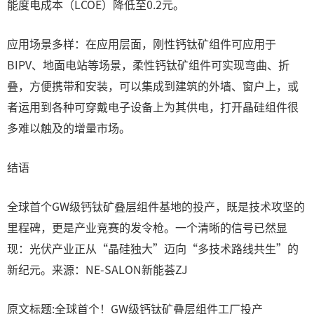
能度电成本（LCOE）降低至0.2元。
应用场景多样：在应用层面，刚性钙钛矿组件可应用于
BIPV、地面电站等场景，柔性钙钛矿组件可实现弯曲、折
叠，方便携带和安装，可以集成到建筑的外墙、窗户上，或
者运用到各种可穿戴电子设备上为其供电，打开晶硅组件很
多难以触及的增量市场。
结语
全球首个GW级钙钛矿叠层组件基地的投产，既是技术攻坚的
里程碑，更是产业竞赛的发令枪。一个清晰的信号已然显
现：光伏产业正从“晶硅独大”迈向“多技术路线共生”的
新纪元。来源：NE-SALON新能荟ZJ
原文标题:全球首个！GW级钙钛矿叠层组件工厂投产