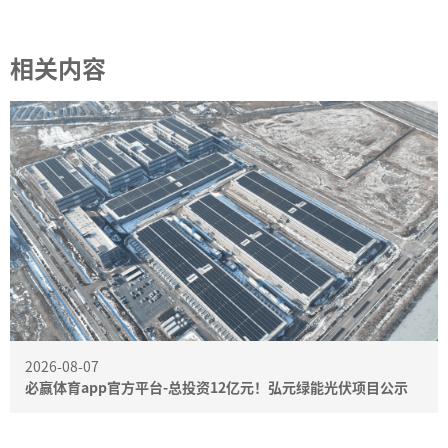
相关内容
2026-08-07
必赢体育app官方平台-总投资12亿元！弘元绿能光伏项目公示