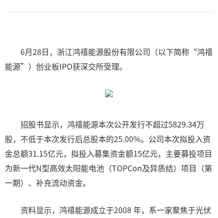
6月28日，浙江鸿禧能源股份有限公司（以下简称“鸿禧
能源”）创业板IPO获深交所受理。
招股书显示，鸿禧能源本次公开发行不超过5829.34万
股，不低于本次发行后总股本的25.00%。公司本次拟投入资
金总额31.15亿元，拟投入募集资金额15亿元，主要募投项目
为新一代N型高效太阳能电池（TOPCon及异质结）项目（第
一期）、补充流动资金。
资料显示，鸿禧能源成立于2008 年，系一家聚焦于光伏