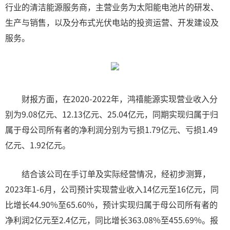
行业的清洁能源服务商，主营业务为太阳能电池片的研发、
生产与销售，以及分布式光伏电站的投资运营、开发建设及
服务。
财报方面，在2020-2022年，鸿禧能源实现营业收入分
别为9.08亿元、12.13亿元、25.04亿元，同期实现归属于归
属于母公司所有者的净利润分别为亏损1.79亿元、亏损1.49
亿元、1.92亿元。
结合该公司在手订单及实际经营情况，经初步测算，
2023年1-6月，公司预计实现营业收入14亿元至16亿元，同
比增长44.90%至65.60%，预计实现归属于母公司所有者的
净利润2亿元至2.4亿元，同比增长363.08%至455.69%。报