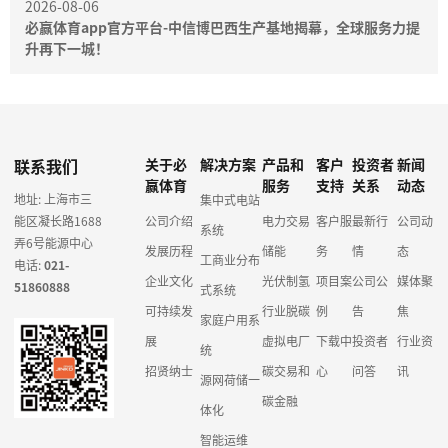
2026-08-06
必赢体育app官方平台-中信博巴西生产基地揭幕，全球服务力提
升再下一城！
联系我们
关于必
解决方案
产品和
客户
投资者
新闻
赢体育
服务
支持
关系
动态
地址: 上海市三
集中式电站
能区凝长路1688
公司介绍
电力交易
客户服
最新行
公司动
系统
弄6号能源中心
发展历程
储能
务
情
态
工商业分布
电话:
021-
企业文化
光伏制氢
项目案
公司公
媒体聚
51860888
式系统
可持续发
行业脱碳
例
告
焦
家庭户用系
展
虚拟电厂
下载中
投资者
行业资
统
招贤纳士
碳交易和
心
问答
讯
源网荷储一
碳金融
体化
智能运维