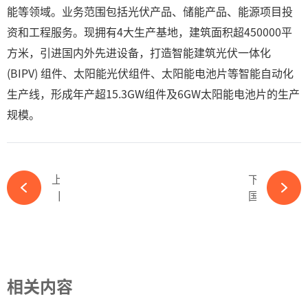
能等领域。业务范围包括光伏产品、储能产品、能源项目投
资和工程服务。现拥有4大生产基地，建筑面积超450000平
方米，引进国内外先进设备，打造智能建筑光伏一体化
(BIPV) 组件、太阳能光伏组件、太阳能电池片等智能自动化
生产线，形成年产超15.3GW组件及6GW太阳能电池片的生产
规模。
上一篇
下一篇
【OFweek维科杯】国瑞能参评卓越光伏“智造”奖项-必赢体育app官方平台
国产碳化硅“破局”8英寸领域-必赢体育app官方平台
相关内容