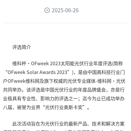
2025-06-26
评选简介
维科杯·OFweek 2023太阳能光伏行业年度评选(简称
“OFweek Solar Awards 2023”)，是由中国高科技行业门
户OFweek维科网及旗下权威的光伏专业媒体-维科网·光伏
共同举办。该评选是中国光伏行业的年度品牌盛会，亦是行
业极具有专业性、影响力的评选之一；迄今为止已成功举办
八届，被誉为业界“光伏行业奥斯卡奖”。
此次活动旨在为光伏行业的最新产品、技术和解决方案