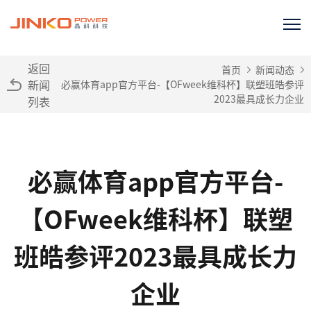
返回
首页
新闻动态
新闻
必赢体育app官方平台-【OFweek维科杯】联塑班皓参评
2023最具成长力企业
列表
必赢体育app官方平台-
【OFweek维科杯】联塑
班皓参评2023最具成长力
企业