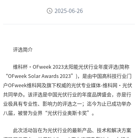
2025-06-26
评选简介
维科杯·OFweek 2023太阳能光伏行业年度评选(简称
“OFweek Solar Awards 2023”)，是由中国高科技行业门
户OFweek维科网及旗下权威的光伏专业媒体-维科网·光伏
共同举办。该评选是中国光伏行业的年度品牌盛会，亦是行
业极具有专业性、影响力的评选之一；迄今为止已成功举办
八届，被誉为业界“光伏行业奥斯卡奖”。
此次活动旨在为光伏行业的最新产品、技术和解决方案