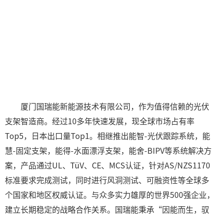
厦门国瑞能新能源技术有限公司，作为值得信赖的光伏
支架智造商。经过10多年快速发展，现全球市场占有率
Top5，日本出口量Top1。相继推出能智-光伏跟踪系统，能
慧-固定支架，能得-水面漂浮支架，能舍-BIPV等系统解决方
案，产品通过UL、TüV、CE、MCS认证，针对AS/NZS1170
标准要求完成测试，同时进行风洞测试、可融资性等全球多
个国家和地区权威认证。与众多实力雄厚的世界500强企业，
建立长期稳定的战略合作关系。国瑞能秉承“因能而生，驭