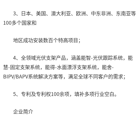
3、日本、美国、澳大利亚、欧洲、中东非洲、东南亚等
100多个国家和
地区成功安装数百个特高项目；
4、全领域光伏支架产品，涵盖能智-光伏跟踪系统，能
慧-固定支架系统，能得-水面漂浮支架系统，能舍-
BIPV/BAPV系统解决方案等，满足全球不同客户的需求；
5、专利及专利权100余项，填补多项行业空白。
企业简介