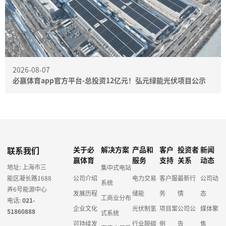
2026-08-07
必赢体育app官方平台-总投资12亿元！弘元绿能光伏项目公示
联系我们
关于必
解决方案
产品和
客户
投资者
新闻
赢体育
服务
支持
关系
动态
地址: 上海市三
集中式电站
能区凝长路1688
公司介绍
电力交易
客户服
最新行
公司动
系统
弄6号能源中心
发展历程
储能
务
情
态
工商业分布
电话:
021-
企业文化
光伏制氢
项目案
公司公
媒体聚
51860888
式系统
可持续发
行业脱碳
例
告
焦