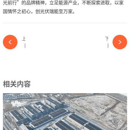
光前行”的品牌精神，立足能源产业，不断探索进取，以家
国情怀之初心，创光伏瑞能至万家。
上一篇
下一篇
【OFweek维科杯】联塑班皓参评超高效光伏组件奖项-必赢体育app官方平台
【OFweek维科杯】国瑞能参评卓越光伏“智造”奖项-必赢体育app官方平台
相关内容