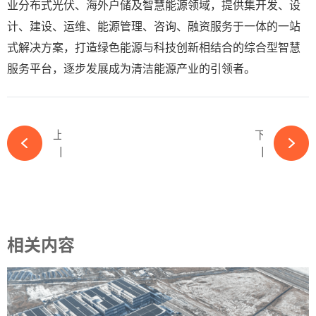
业分布式光伏、海外户储及智慧能源领域，提供集开发、设
计、建设、运维、能源管理、咨询、融资服务于一体的一站
式解决方案，打造绿色能源与科技创新相结合的综合型智慧
服务平台，逐步发展成为清洁能源产业的引领者。
上一篇
下一篇
【OFweek维科杯】英辰能源参评最具成长力企业奖项-必赢体育app官方平台
【OFweek维科杯】英辰能源参评超高效光伏组件奖奖项-必赢体育app官方平台
相关内容