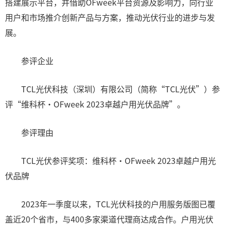
搭建展示平台，并借助OFweek平台资源及影响力，向行业
用户和市场推介创新产品与方案，推动光伏行业的进步与发
展。
参评企业
TCL光伏科技（深圳）有限公司（简称“TCL光伏”）参
评“维科杯·OFweek 2023卓越户用光伏品牌”。
参评理由
TCL光伏参评奖项：维科杯·OFweek 2023卓越户用光
伏品牌
2023年一季度以来，TCL光伏科技的户用服务版图已覆
盖近20个省市，与400多家渠道代理商达成合作。户用光伏