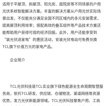
适用于平屋顶、斜屋顶、阳光房、庭院房等不同场景的户用
光伏系统智能解决方案。丰富的解决方案从户用光伏实际场
景出发，不仅能充分满足全国不同区域内的多元安装需求，
提高屋顶利用效率；搭配高效的叠瓦组件等产品技术方案还
能帮助用户获得可观的经济回报。此外，用户还能享受到
“装光伏送家电”的惠民活动，安装光伏电站可免费兑换
TCL旗下价值万元的家电产品。
企业简介
TCL光伏科技是TCL实业旗下绿色能源全生命周期智慧服
务商，依托TCL研发、供应链、仓储物流、渠道网络等资源
优势，发力光伏新能源领域。TCL光伏科技聚焦户用、工商