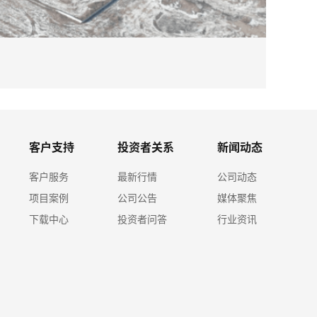
2026-08
必赢体育
客户支持
投资者关系
新闻动态
客户服务
最新行情
公司动态
项目案例
公司公告
媒体聚焦
下载中心
投资者问答
行业资讯