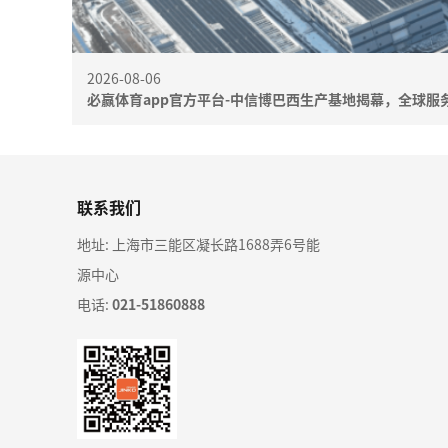
2026-08-06
必赢体育app官方平台-中信博巴西生产基地揭幕，全球服
联系我们
地址: 上海市三能区凝长路1688弄6号能
源中心
电话:
021-51860888