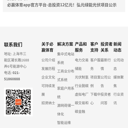
必赢体育app官方平台-总投资12亿元！弘元绿能光伏项目公示
联系我们
关于必
解决方案
产品和
客户
投资者
新闻
赢体育
服务
支持
关系
动态
地址: 上海市三
集中式电站
能区凝长路1688
公司介绍
电力交易
客户服
最新行
公司动
系统
弄6号能源中心
发展历程
储能
务
情
态
工商业分布
电话:
021-
企业文化
光伏制氢
项目案
公司公
媒体聚
51860888
式系统
可持续发
行业脱碳
例
告
焦
家庭户用系
展
虚拟电厂
下载中
投资者
行业资
统
招贤纳士
碳交易和
心
问答
讯
源网荷储一
碳金融
体化
智能运维