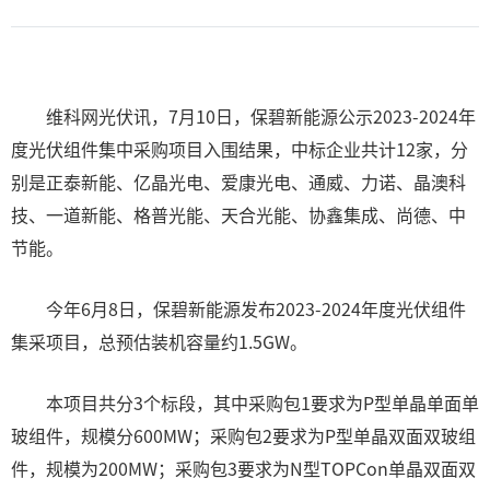
维科网光伏讯，7月10日，保碧新能源公示2023-2024年
度光伏组件集中采购项目入围结果，中标企业共计12家，分
别是正泰新能、亿晶光电、爱康光电、通威、力诺、晶澳科
技、一道新能、格普光能、天合光能、协鑫集成、尚德、中
节能。
今年6月8日，保碧新能源发布2023-2024年度光伏组件
集采项目，总预估装机容量约1.5GW。
本项目共分3个标段，其中采购包1要求为P型单晶单面单
玻组件，规模分600MW；采购包2要求为P型单晶双面双玻组
件，规模为200MW；采购包3要求为N型TOPCon单晶双面双