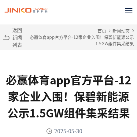
返回
首页
新闻动态
新闻
必赢体育app官方平台-12家企业入围！保碧新能源公示
1.5GW组件集采结果
列表
必赢体育app官方平台-12
家企业入围！保碧新能源
公示1.5GW组件集采结果
2025-05-30