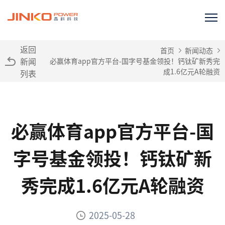
返回
首页
新闻动态
新闻
必赢体育app官方平台-国字号基金领投！钙钛矿新秀完
成1.6亿元A轮融资
列表
必赢体育app官方平台-国
字号基金领投！钙钛矿新
秀完成1.6亿元A轮融资
2025-05-28