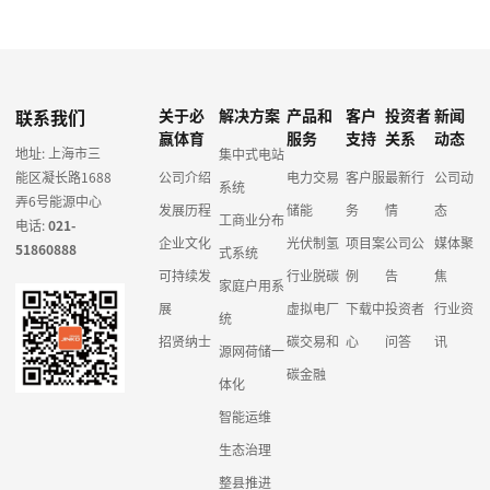
联系我们
关于必
解决方案
产品和
客户
投资者
新闻
赢体育
服务
支持
关系
动态
地址: 上海市三
集中式电站
能区凝长路1688
公司介绍
电力交易
客户服
最新行
公司动
系统
弄6号能源中心
发展历程
储能
务
情
态
工商业分布
电话:
021-
企业文化
光伏制氢
项目案
公司公
媒体聚
51860888
式系统
可持续发
行业脱碳
例
告
焦
家庭户用系
展
虚拟电厂
下载中
投资者
行业资
统
招贤纳士
碳交易和
心
问答
讯
源网荷储一
碳金融
体化
智能运维
生态治理
整县推进