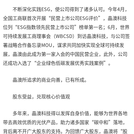
不断深化实践ESG，使公司得到了诸多认可。今年4月，
全国工商联首次开展“民营上市公司ESG评价”，晶澳科技
位列“ESG指数领先民营上市公司”榜单第一名；6月，世界
可持续发展工商理事会（WBCSD）到访晶澳科技，与公司签
署战略合作备忘录MOU，谋求共同加快实现全球可持续发
展，晶澳由此成为第一家入会的中国民营企业，此外，公司
还成功入选了“企业绿色低碳发展优秀实践案例”。
晶澳所追求的商业向善，已有所成。
股东受益，兑现核心价值观
多年来，晶澳科技得以发挥自身价值，能够为世界各地
带去高效优质的光伏产品，助力诸多国家“碳中和”落地，
背后离不开广大股东的支持。为回馈广大股东，晶澳将“股