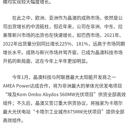
模均实现较大幅度增长。
在此之中，欧洲、亚洲作为晶澳的成熟市场，依然是公
司出货增长的中流砥柱，但近年来，公司在非洲、中东、拉
美等新兴市场的出货也在快速增长，如巴西市场，2021年、
2022年出货量分别同比增长225%、181%，远高于市场同期
增长水平。成熟与新兴市场并驾齐驱，已成为晶澳科技市场
开拓的新局面，这在今年上半年更加明显。
今年1月，晶澳科技与阿联酋最大太阳能开发商之一
AMEA Power达成合作，将为非洲最大的单体光伏发电项目
“埃及Kom Ombo Abydos 560MW光伏项目”供货全部高效
组件；不久后，晶澳又签订重大供货协议，将独家为卡塔尔
最大光伏电站“卡塔尔工业城市875MW光伏项目”提供全部
高效组件。