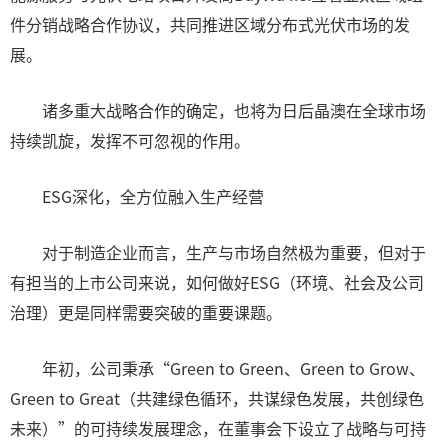
件分销战略合作协议，共同推进区域分布式光伏市场的发
展。
诸多重大战略合作的确定，也将为日后晶澳在全球市场
持续凯旋，发挥不可忽视的作用。
ESG深化，全方位融入生产经营
对于制造企业而言，生产与市场自然极为重要，但对于
有担当的上市公司来说，如何做好ESG（环境、社会及公司
治理）更是同样需要突破的重要课题。
年初，公司秉承“Green to Green、Green to Grow、
Green to Great（共建绿色循环，共谋绿色发展，共创绿色
未来）”的可持续发展理念，在董事会下设立了战略与可持