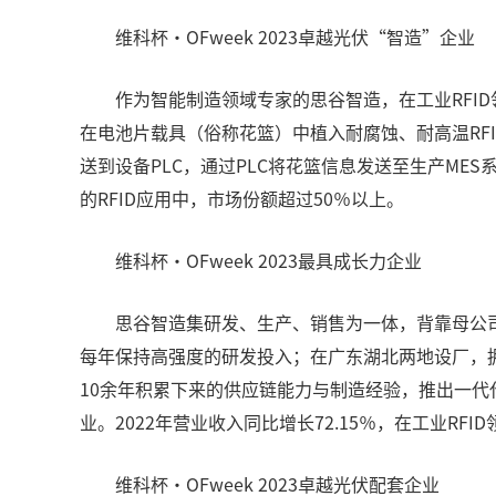
维科杯·OFweek 2023卓越光伏“智造”企业
作为智能制造领域专家的思谷智造，在工业RFI
在电池片载具（俗称花篮）中植入耐腐蚀、耐高温RF
送到设备PLC，通过PLC将花篮信息发送至生产ME
的RFID应用中，市场份额超过50％以上。
维科杯·OFweek 2023最具成长力企业
思谷智造集研发、生产、销售为一体，背靠母公
每年保持高强度的研发投入；在广东湖北两地设厂，
10余年积累下来的供应链能力与制造经验，推出一代代
业。2022年营业收入同比增长72.15％，在工业R
维科杯·OFweek 2023卓越光伏配套企业