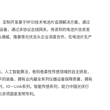
。定制开发基于RFID技术电池片追溯解决方案，通过
写设备，通过多协议总线网关，将读到的电池片信息发
过与通威、隆基等光伏龙头企业深度合作，在电池片生产
器，人工智能算法，卷到卷柔性传感领域的自主研发，
平的装备，拥有业内最全系列仪器设备保障质量，拥有
，IO－Link系列，智能传感系列，助力中国光伏行
11余项国家发明专利。