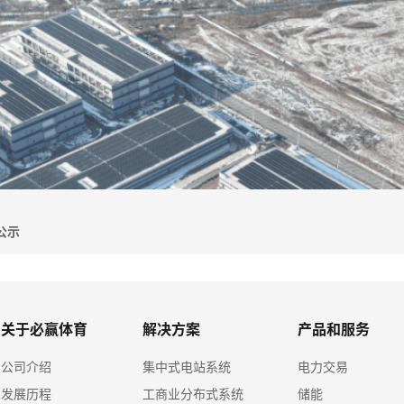
公示
关于必赢体育
解决方案
产品和服务
公司介绍
集中式电站系统
电力交易
发展历程
工商业分布式系统
储能