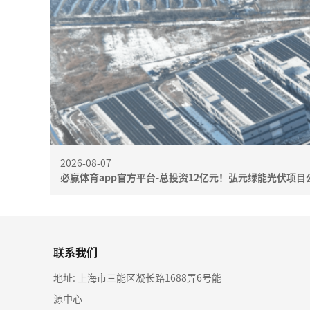
2026-08-07
必赢体育app官方平台-总投资12亿元！弘元绿能光伏项目
联系我们
地址: 上海市三能区凝长路1688弄6号能
源中心