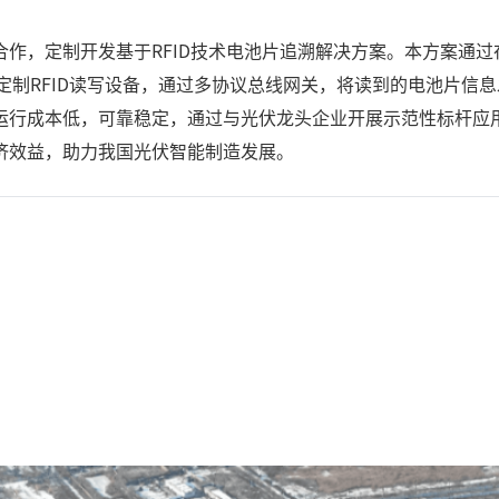
作，定制开发基于RFID技术电池片追溯解决方案。本方案通
定制RFID读写设备，通过多协议总线网关，将读到的电池片信息发
运行成本低，可靠稳定，通过与光伏龙头企业开展示范性标杆应
济效益，助力我国光伏智能制造发展。