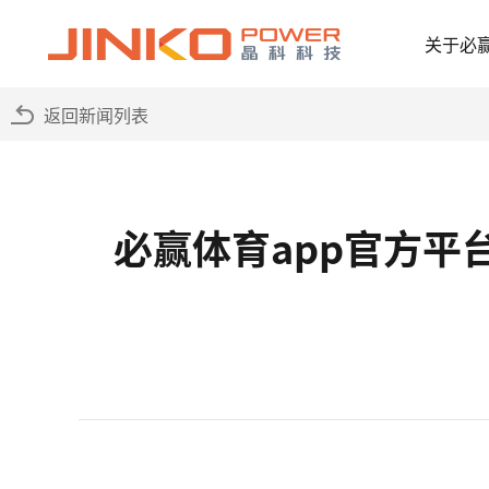
关于必
返回新闻列表
必赢体育app官方平