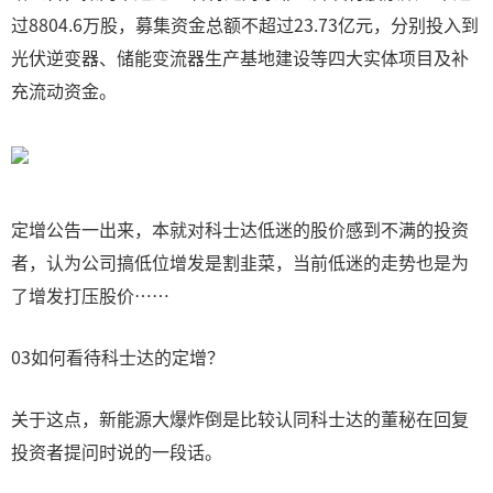
过8804.6万股，募集资金总额不超过23.73亿元，分别投入到
光伏逆变器、储能变流器生产基地建设等四大实体项目及补
充流动资金。
定增公告一出来，本就对科士达低迷的股价感到不满的投资
者，认为公司搞低位增发是割韭菜，当前低迷的走势也是为
了增发打压股价……
03如何看待科士达的定增？
关于这点，新能源大爆炸倒是比较认同科士达的董秘在回复
投资者提问时说的一段话。