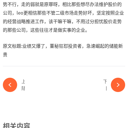
势不行，走的弱就是原罪呀，相比那些想尽办法维护股价的
公司，leo更相信那些不管二级市场走势好坏，坚定按照企业
的经营战略推进工作，该干嘛干嘛，不用过分担忧股价走势
的那些公司，这些往往才是做实事的企业。
原文标题:业绩又爆了，董秘狂怼投资者，急速崛起的储能新
贵
上一篇
下一篇
陆川出席2023光伏行业供应链发展(宣城)论坛 ：利好政策将进一步扩大市场需求-必赢体育app官方平台
【OFweek维科杯】欧达光电参评卓越光伏“智造”企业奖项-必赢体育app官方平台
相关内容