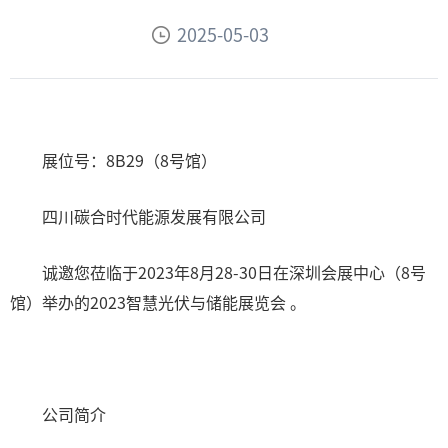
2025-05-03
展位号：8B29（8号馆）
四川碳合时代能源发展有限公司
诚邀您莅临于2023年8月28-30日在深圳会展中心（8号
馆）举办的2023智慧光伏与储能展览会 。
公司简介