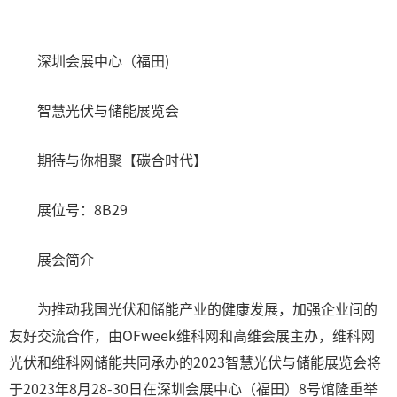
深圳会展中心（福田)
智慧光伏与储能展览会
期待与你相聚【碳合时代】
展位号：8B29
展会简介
为推动我国光伏和储能产业的健康发展，加强企业间的
友好交流合作，由OFweek维科网和高维会展主办，维科网
光伏和维科网储能共同承办的2023智慧光伏与储能展览会将
于2023年8月28-30日在深圳会展中心（福田）8号馆隆重举