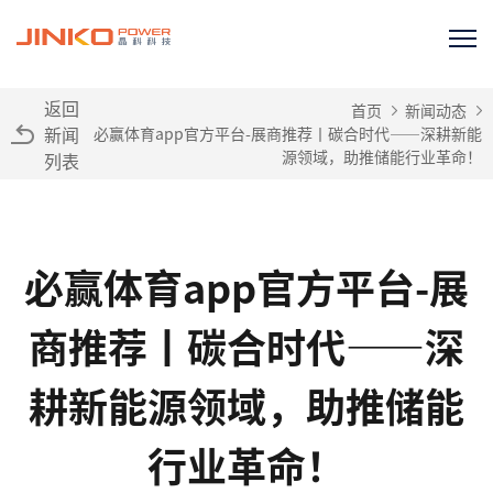
返回
首页
新闻动态
新闻
必赢体育app官方平台-展商推荐丨碳合时代——深耕新能
源领域，助推储能行业革命！
列表
必赢体育app官方平台-展
商推荐丨碳合时代——深
耕新能源领域，助推储能
行业革命！