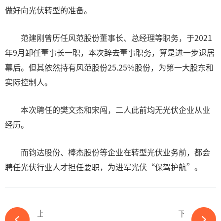
做好向光伏转型的准备。
范建刚曾历任风范股份董事长、总经理等职务，于2021
年9月卸任董事长一职，本次辞去董事职务，算是进一步退居
幕后。但其依然持有风范股份25.25%股份，为第一大股东和
实际控制人。
本次聘任的樊文杰和宋闯，二人此前均无光伏企业从业
经历。
而钧达股份、棒杰股份等企业在转型光伏业务前，都会
聘任光伏行业人才担任要职，为进军光伏“保驾护航”。
上一篇
下一篇