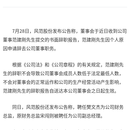
7月28日，风范股份发布公告称，董事会于近日收到公司
董事范建刚先生提交的书面辞职报告，范建刚先生因个人原
因申请辞去公司董事职务。
根据《公司法》和《公司章程》的有关规定，范建刚先
生的辞职不会导致公司董事会成员人数低于法定最低人数，
不会对董事会的正常运作和公司的生产经营活动产生影响，
范建刚先生的辞职报告自送达本公司董事会之日起生效。
同日，风范股份还发布公告称，聘任樊文杰为公司财务
总监，原财务总监宋闯则被聘任为公司副总经理。