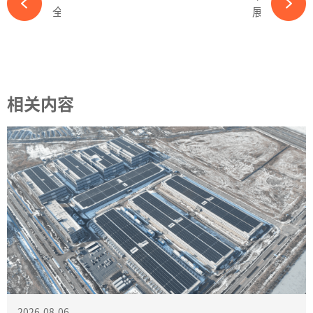
全线涨价！TCL中环公布最新硅片价格-必赢体育app官方平台
展商推荐丨 安正普——致力于环境保护，绿色发展造福后代-必赢体育app官方平台
相关内容
2026-08-06