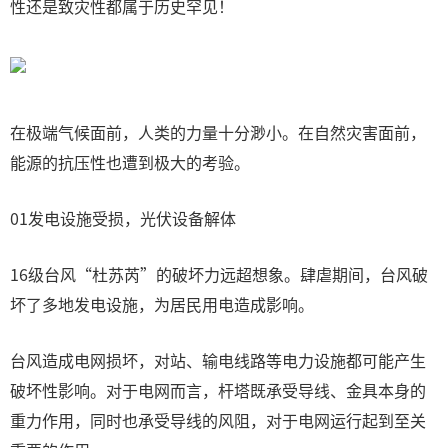
性还是致灾性都属于历史罕见！
在极端气候面前，人类的力量十分渺小。在自然灾害面前，
能源的抗压性也遭到极大的考验。
01发电设施受损，光伏设备解体
16级台风“杜苏芮”的破坏力远超想象。肆虐期间，台风破
坏了多地发电设施，为居民用电造成影响。
台风造成电网损坏，对站、输电线路等电力设施都可能产生
破坏性影响。对于电网而言，杆塔既承受导线、金具本身的
重力作用，同时也承受导线的风阻，对于电网运行起到至关