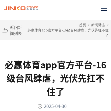
首页
新闻动态
返回新
必赢体育app官方平台-16级台风肆虐，光伏先扛不住
闻列表
了
必赢体育app官方平台-16
级台风肆虐，光伏先扛不
住了
2025-04-30