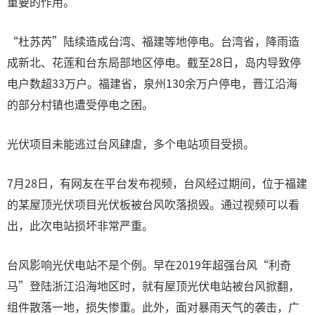
重要的作用。
“杜苏芮”陆续造成台湾、福建等地停电。台湾省，降雨造
成新北、花莲和台东局部地区停电。截至28日，岛内导致停
电户数超33万户。福建省，泉州130余万户停电，晋江沿海
的部分村镇也遭受停电之困。
光伏项目未能逃过台风肆虐，多个电站项目受损。
7月28日，有网友在平台发布视频，台风经过期间，位于福建
的某屋顶光伏项目光伏板被台风吹落损毁。通过视频可以看
出，此次电站损坏非常严重。
台风影响光伏电站不是个例。早在2019年超强台风“利奇
马”登陆浙江沿海地区时，就有屋顶光伏电站被台风掀翻，
组件散落一地，损失惨重。此外，面对暴雨天气的袭击，广