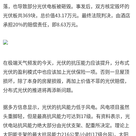
落，也导致部分光伏电板被砸毁。事发后，双方核定毁坏的
光伏板共369块，总价值43.17万元。最终法院判决，由酒店
承担20%的赔偿责任，即8.63万元。
在极端天气频发的今天，光伏的抗压能力应该提升，分布式
光伏的盈利模式中也应该加上光伏保险一项。否则一旦屋顶
损坏，除了本身的房屋损毁，再加上价值不菲的光伏赔偿，
分布式光伏的推进将再添新问题。
据多方信息显示，光伏的抗风能力低于风电。风电项目虽然
头重脚轻，但是最高抗风能力可达到17级。有资料表示，光
伏电站抗风能力绝大部分由光伏支架、配重所决定。理论上
太阳能支架的最大抗风能力216公里/小时(17级台风)，太阳