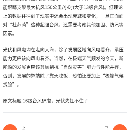
能跟踪支架最大抗风150公里/小时(大于13级台风)。但理论
上的数据往往到了现实中还会出现衰减和变化，一旦正面面
对“杜苏芮”这种超强台风，还需要考虑其他加固、防汛等
因素。
光伏和风电均在走向大海，除了发展区域向风电看齐，承压
能力更应该向风电看齐。当然，在极端天气频发的今天，新
能源的发展更应该兼顾到抗“自然灾害”能力与性能并存，
否则，发展的弊端除了靠天吃饭，恐怕还要加上“极端气候
赏脸”。
原文标题:16级台风肆虐，光伏先扛不住了
上一篇
下一篇