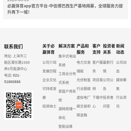
必赢体育app官方平台-中信博巴西生产基地揭幕，全球服务力提
升再下一城！
联系我们
关于必
解决方案
产品和
客户
投资者
新闻
赢体育
服务
支持
关系
动态
地址: 上海市三
集中式电站
能区凝长路1688
公司介绍
电力交易
客户服
最新行
公司动
系统
弄6号能源中心
发展历程
储能
务
情
态
工商业分布
电话:
021-
企业文化
光伏制氢
项目案
公司公
媒体聚
51860888
式系统
可持续发
行业脱碳
例
告
焦
家庭户用系
展
虚拟电厂
下载中
投资者
行业资
统
招贤纳士
碳交易和
心
问答
讯
源网荷储一
碳金融
体化
智能运维