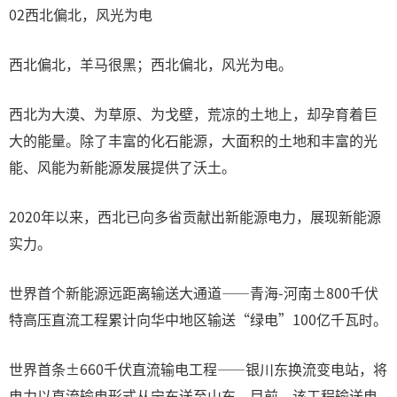
02西北偏北，风光为电
西北偏北，羊马很黑；西北偏北，风光为电。
西北为大漠、为草原、为戈壁，荒凉的土地上，却孕育着巨
大的能量。除了丰富的化石能源，大面积的土地和丰富的光
能、风能为新能源发展提供了沃土。
2020年以来，西北已向多省贡献出新能源电力，展现新能源
实力。
世界首个新能源远距离输送大通道——青海-河南±800千伏
特高压直流工程累计向华中地区输送“绿电”100亿千瓦时。
世界首条±660千伏直流输电工程——银川东换流变电站，将
电力以直流输电形式从宁东送至山东。目前，该工程输送电