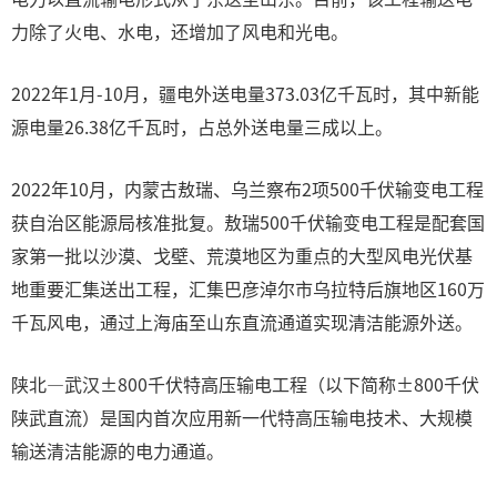
力除了火电、水电，还增加了风电和光电。
2022年1月-10月，疆电外送电量373.03亿千瓦时，其中新能
源电量26.38亿千瓦时，占总外送电量三成以上。
2022年10月，内蒙古敖瑞、乌兰察布2项500千伏输变电工程
获自治区能源局核准批复。敖瑞500千伏输变电工程是配套国
家第一批以沙漠、戈壁、荒漠地区为重点的大型风电光伏基
地重要汇集送出工程，汇集巴彦淖尔市乌拉特后旗地区160万
千瓦风电，通过上海庙至山东直流通道实现清洁能源外送。
陕北—武汉±800千伏特高压输电工程（以下简称±800千伏
陕武直流）是国内首次应用新一代特高压输电技术、大规模
输送清洁能源的电力通道。