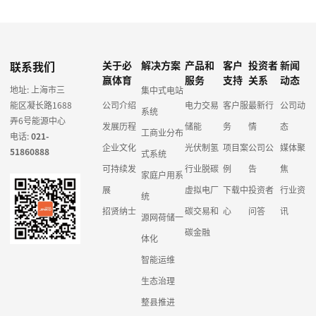
联系我们
关于必
解决方案
产品和
客户
投资者
新闻
赢体育
服务
支持
关系
动态
地址: 上海市三
集中式电站
能区凝长路1688
公司介绍
电力交易
客户服
最新行
公司动
系统
弄6号能源中心
发展历程
储能
务
情
态
工商业分布
电话:
021-
企业文化
光伏制氢
项目案
公司公
媒体聚
51860888
式系统
可持续发
行业脱碳
例
告
焦
家庭户用系
展
虚拟电厂
下载中
投资者
行业资
统
招贤纳士
碳交易和
心
问答
讯
源网荷储一
碳金融
体化
智能运维
生态治理
整县推进