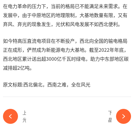
在电力革命的压力下，当前的格局已不能满足未来需求。在
发展中，由于中原地区的地理限制，大基地数量有限，又有
弃风、弃光的现象发生，光伏和风电发展不如西北便利。
如今特高压直流电项目在不断投产，西北向全国的输电格局
正在成形，俨然成为新能源电力大基地。截至2022年年底，
西北地区累计送出超3000亿千瓦时绿电，助力中东部地区碳
减排超2亿吨。
原文标题:西北偏北，西南之难，全在风光
上一篇
下一篇
光伏圈“贾跃亭”，又要搞事情-必赢体育app官方平台
晶澳数字化 0碳新未来丨晶澳科技数字化品牌视频-必赢体育app官方平台