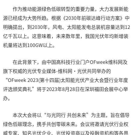
作为推动能源绿色低碳转型的重要力量，大力发展新能
源已经成为大势所趋。根据《2030年前碳达峰行动方案》中
明确提出，到2030年，风电、太阳能发电总装机容量达到12
亿千瓦以上。这意味着，未来数年里，我国光伏年均新增装
机量将达到100GW以上。
在此背景下，由中国高科技行业门户OFweek维科网及
旗下权威的光伏专业媒体-维科网·光伏共同举办的
“OFweek 2023(第十四届)太阳能光伏产业大会暨行业年度
评选颁奖典礼”将于2023年8月28日在深圳福田会展中心举
办。
本次大会将以“与光同行 共创未来”为主题，旨在倡导
绿色低碳理念，携手共创零碳未来。会议将邀请光伏行业权
威专家、知名光伏企业、光伏投资商以及投融资机构等各界