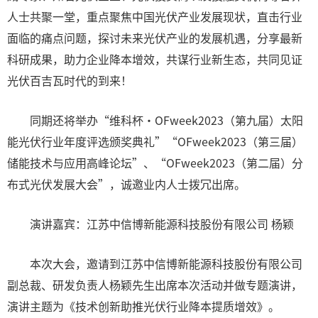
人士共聚一堂，重点聚焦中国光伏产业发展现状，直击行业
面临的痛点问题，探讨未来光伏产业的发展机遇，分享最新
科研成果，助力企业降本增效，共谋行业新生态，共同见证
光伏百吉瓦时代的到来！
同期还将举办“维科杯·OFweek2023（第九届）太阳
能光伏行业年度评选颁奖典礼”“OFweek2023（第三届）
储能技术与应用高峰论坛”、“OFweek2023（第二届）分
布式光伏发展大会”，诚邀业内人士拨冗出席。
演讲嘉宾：江苏中信博新能源科技股份有限公司 杨颖
本次大会，邀请到江苏中信博新能源科技股份有限公司
副总裁、研发负责人杨颖先生出席本次活动并做专题演讲，
演讲主题为《技术创新助推光伏行业降本提质增效》。