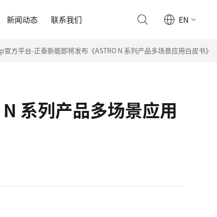
新闻动态
联系我们
EN
p官方平台-正泰新能即将发布《ASTRO N 系列产品多场景应用白皮书》
 N 系列产品多场景应用