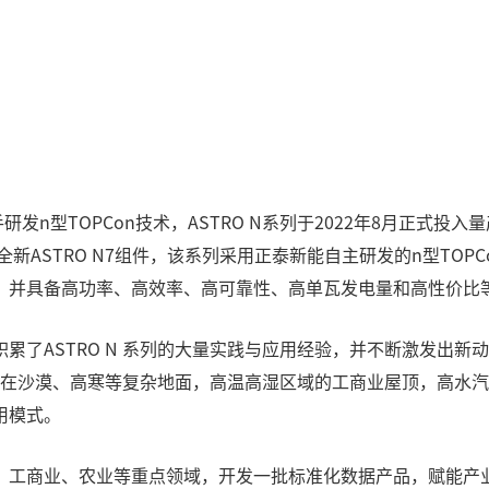
着手研发n型TOPCon技术，ASTRO N系列于2022年8月正
新ASTRO N7组件，该系列采用正泰新能自主研发的n型TOPCo
5W，并具备高功率、高效率、高可靠性、高单瓦发电量和高性价比
了ASTRO N 系列的大量实践与应用经验，并不断激发出新动能
 系列在沙漠、高寒等复杂地面，高温高湿区域的工商业屋顶，高
用模式。
、工商业、农业等重点领域，开发一批标准化数据产品，赋能产