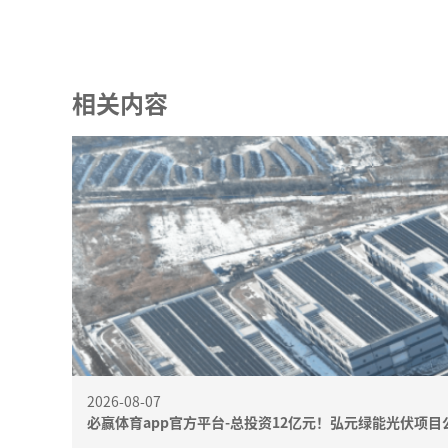
相关内容
2026-08-07
必赢体育app官方平台-总投资12亿元！弘元绿能光伏项目