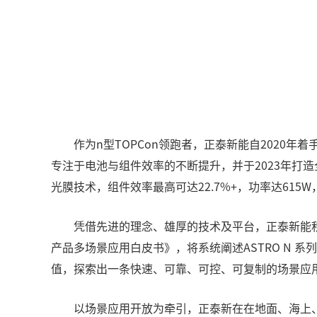
作为n型TOPCon领跑者，正泰新能自2020年
专注于电池与组件效率的不断提升，并于2023年打造全
光膜技术，组件效率最高可达22.7%+，功率达61
凭借先进的理念、雄厚的技术及平台，正泰新能积累
产品多场景应用白皮书》，将系统阐述ASTRO N
值，探索出一条快速、可靠、可控、可复制的场景应
以场景应用开放为牵引，正泰新在在地面、海上