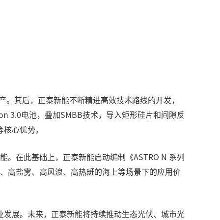
式投入量产。其后，正泰新能不断精进高效技术路线的开发，
n 3.0电池，叠加SMBB技术，导入矩形硅片和间隙反
等核心优势。
。在此基础上，正泰新能启动编制《ASTRO N 系列
水汽、高盐雾、高风浪、高热斑的海上等场景下的应用价
业发展。未来，正泰新能将持续推动生态光伏、城市光