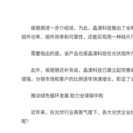
侯朋朋进一步介绍说，为此，晶澳科技推出了全新N
组件功率、组件效率和可靠性，还能实现用一种硅片
需要指出的是，该产品也是晶澳科技在光伏组件
此外，侯朋朋还补充说，晶澳科技已建立起完善
增强，分销市场和客户的比例逐年快速增长，彰显了
推动绿色循环发展 助力全球碳中和
近年来，在光伏行业高景气度下，各大光伏企业
呢？