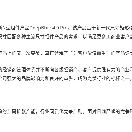
型组件产品DeepBlue 4.0 Pro。该产品基于新一代尺寸
尺寸匹配多种主流尺寸组件产品的需求，以满足更多工商业客户
产品上的又一次突破，真正诠释了“为客户价值而生”的产品设
的经销商管理体系并不断向各级经销商、客户提供强有力的商业
公司强大的品牌影响力和良好的声誉，成为光伏行业的标杆之一
纷纷加码扩张产能，行业同质化竞争加剧。面对日趋严峻的竞争