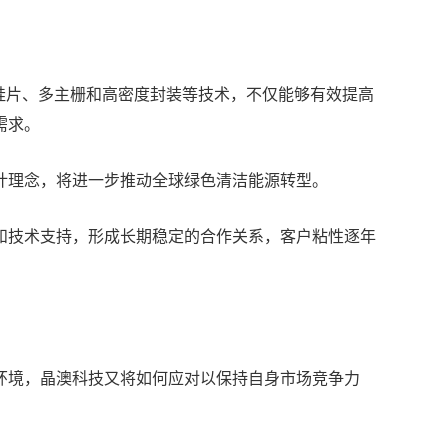
矩形硅片、多主栅和高密度封装等技术，不仅能够有效提高
需求。
计理念，将进一步推动全球绿色清洁能源转型。
和技术支持，形成长期稳定的合作关系，客户粘性逐年
。
环境，晶澳科技又将如何应对以保持自身市场竞争力