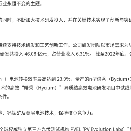
行业永恒不变的主题。
的同时，不断加大技术研发投入，并在关键技术实现了创新与突
持续支持技术研发和工艺创新工作。公司研发团队以市场需求为导
发共投入 46.08 亿元，占营业收入 6.31%。 截至2022年
+）电池转换效率最高达到 23.9%，量产的n型倍秀（Byciu
异质结技术的高效“皓秀（Hycium）”异质结高效电池研发项目
条件。
池、钙钛矿及叠层电池技术，保持核心竞争力。
威独立第三方光伏测试机构 PVEL (PV Evolution Labs)“