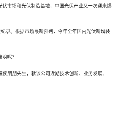
光伏市场和光伏制造基地，中国光伏产业又一次迎来爆
最佳纪录。根据市场最新预判，今年全年国内光伏新增装
破浪呢？
经理侯朋朋先生，就该公司近期技术创新、业务发展、