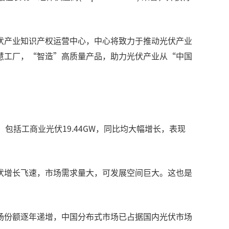
动光伏产业知识产权运营中心，中心将致力于推动光伏产业
慧工厂，“智造”高质量产品，助力光伏产业从“中国
，包括工商业光伏19.44GW，同比均大幅增长，表现
伏增长飞速，市场需求量大，可发展空间巨大。这也是
场份额逐年递增，中国分布式市场已占据国内光伏市场