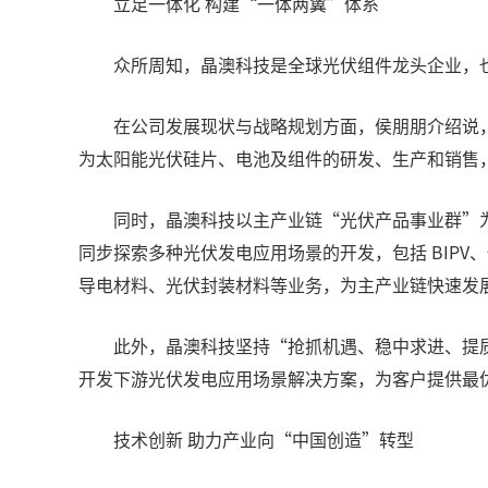
立足一体化 构建“一体两翼”体系
众所周知，晶澳科技是全球光伏组件龙头企业，
在公司发展现状与战略规划方面，侯朋朋介绍说
为太阳能光伏硅片、电池及组件的研发、生产和销售
同时，晶澳科技以主产业链“光伏产品事业群”
同步探索多种光伏发电应用场景的开发，包括 BIP
导电材料、光伏封装材料等业务，为主产业链快速发
此外，晶澳科技坚持“抢抓机遇、稳中求进、提
开发下游光伏发电应用场景解决方案，为客户提供最
技术创新 助力产业向“中国创造”转型