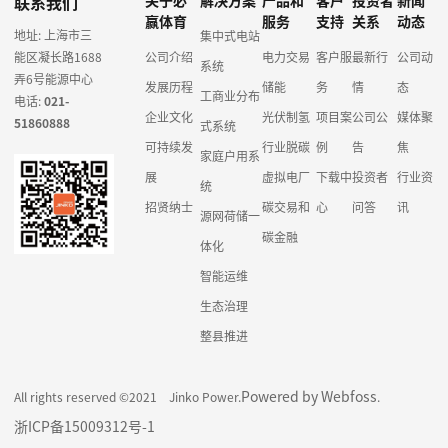
联系我们
关于必
解决方案
产品和
客户
投资者
新闻
赢体育
服务
支持
关系
动态
地址: 上海市三
集中式电站
能区凝长路1688
公司介绍
电力交易
客户服
最新行
公司动
系统
弄6号能源中心
发展历程
储能
务
情
态
工商业分布
电话:
021-
企业文化
光伏制氢
项目案
公司公
媒体聚
51860888
式系统
可持续发
行业脱碳
例
告
焦
家庭户用系
展
虚拟电厂
下载中
投资者
行业资
统
招贤纳士
碳交易和
心
问答
讯
源网荷储一
碳金融
体化
智能运维
生态治理
整县推进
Powered by Webfoss
All rights reserved ©2021 Jinko Power.
.
浙ICP备15009312号-1