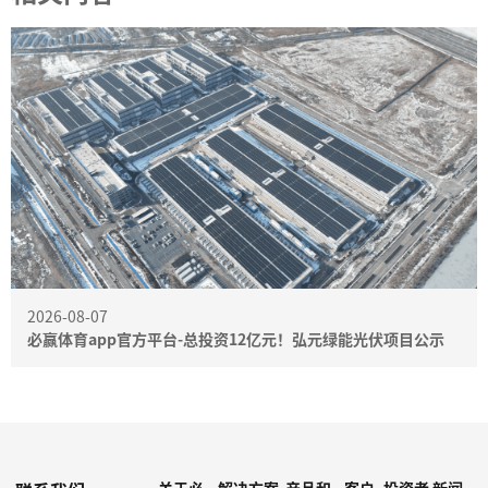
2026-08-07
必赢体育app官方平台-总投资12亿元！弘元绿能光伏项目公示