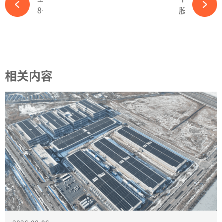
8月第二次！TCL中环上调硅片报价-必赢体育app官方平台
股价一字涨停！中利集团重组获进展，厦门地方国资拟接盘！-必赢体育app官方平台
相关内容