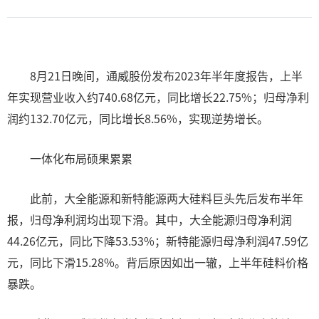
8月21日晚间，通威股份发布2023年半年度报告，上半
年实现营业收入约740.68亿元，同比增长22.75%；归母净利
润约132.70亿元，同比增长8.56%，实现逆势增长。
一体化布局硕果累累
此前，大全能源和新特能源两大硅料巨头先后发布半年
报，归母净利润均出现下滑。其中，大全能源归母净利润
44.26亿元，同比下降53.53%；新特能源归母净利润47.59亿
元，同比下滑15.28%。背后原因如出一辙，上半年硅料价格
暴跌。