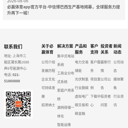
2026-08-06
必赢体育app官方平台-中信博巴西生产基地揭幕，全球服务力提
升再下一城！
联系我们
关于必
解决方案
产品和
客户
投资者
新闻
赢体育
服务
支持
关系
动态
地址: 上海市三
集中式电站
能区凝长路1688
公司介绍
电力交易
客户服
最新行
公司动
系统
弄6号能源中心
发展历程
储能
务
情
态
工商业分布
电话:
021-
企业文化
光伏制氢
项目案
公司公
媒体聚
51860888
式系统
可持续发
行业脱碳
例
告
焦
家庭户用系
展
虚拟电厂
下载中
投资者
行业资
统
招贤纳士
碳交易和
心
问答
讯
源网荷储一
碳金融
体化
智能运维