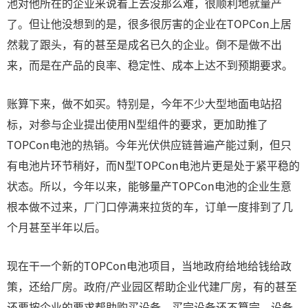
池对他所在的企业来说看上去没那么难，很顺利地就量产
了。但让他没想到的是，很多很厉害的企业在TOPCon上居
然栽了跟头，有的甚至是成名已久的企业。倒不是做不出
来，而是在产品的良率、稳定性、成本上达不到预期要求。
账算下来，做不如买。特别是，今年不少大型地面电站招
标，对参与企业提出使用N型组件的要求，更加助推了
TOPCon电池的热销。今年光伏供应链普遍产能过剩，但只
有电池片环节稍好，而N型TOPCon电池片更是处于紧平稳的
状态。所以，今年以来，能够量产TOPCon电池的企业生意
根本做不过来，厂门口停满来拉货的车，订单一度排到了几
个月甚至半年以后。
现在干一个新的TOPCon电池项目，当地政府给地给钱给政
策，还给厂房。政府/产业园区帮助企业代建厂房，有的甚至
还要按企业的要求帮助购买设备。买完设备还不算完，设备