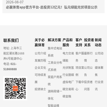
2026-08-07
必赢体育app官方平台-总投资12亿元！弘元绿能光伏项目公示
联系我们
关于必
解决方案
产品和
客户
投资者
新闻
赢体育
服务
支持
关系
动态
地址: 上海市三
集中式电站
能区凝长路1688
公司介绍
电力交易
客户服
最新行
公司动
系统
弄6号能源中心
发展历程
储能
务
情
态
工商业分布
电话:
021-
企业文化
光伏制氢
项目案
公司公
媒体聚
51860888
式系统
可持续发
行业脱碳
例
告
焦
家庭户用系
展
虚拟电厂
下载中
投资者
行业资
统
招贤纳士
碳交易和
心
问答
讯
源网荷储一
碳金融
体化
智能运维