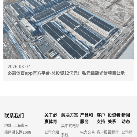
2026-08-07
必赢体育app官方平台-总投资12亿元！弘元绿能光伏项目公示
联系我们
关于必
解决方案
产品和
客户
投资者
新闻
赢体育
服务
支持
关系
动态
地址: 上海市三
集中式电站
能区凝长路1688
公司介绍
电力交易
客户服
最新行
公司动
系统