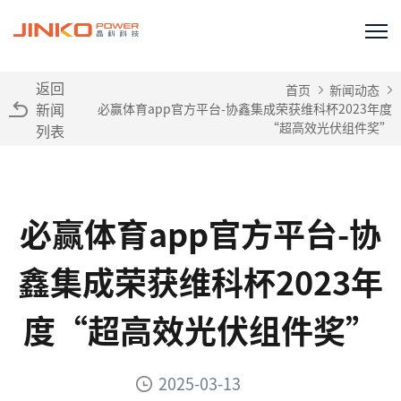
返回
首页
新闻动态
新闻
必赢体育app官方平台-协鑫集成荣获维科杯2023年度
“超高效光伏组件奖”
列表
必赢体育app官方平台-协
鑫集成荣获维科杯2023年
度“超高效光伏组件奖”
2025-03-13