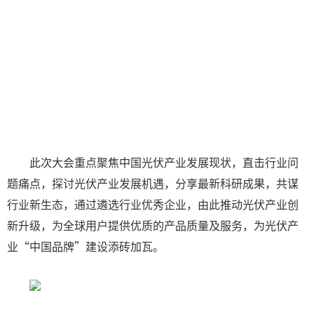
此次大会重点聚焦中国光伏产业发展现状，直击行业问
题痛点，探讨光伏产业发展机遇，分享最新科研成果，共谋
行业新生态，通过遴选行业优秀企业，由此推动光伏产业创
新升级，为全球用户提供优质的产品质量及服务，为光伏产
业“中国品牌”建设添砖加瓦。