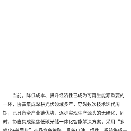
当前，降低成本、提升经济性已成为可再生能源重要的
一环，协鑫集成深耕光伏领域多年，穿越数次技术迭代周
期，已具备全产业链优势，逐步实现生产源头的无碳化，同
时，协鑫集成聚焦低碳光储一体化智能解决方案，采用“多
样化+差异化”产品竞争策略，具备电池、组件、系统集成一