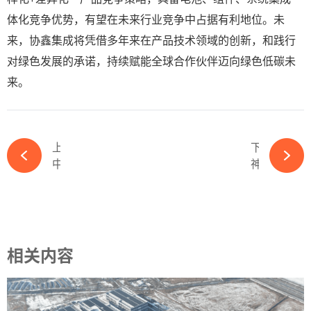
体化竞争优势，有望在未来行业竞争中占据有利地位。未
来，协鑫集成将凭借多年来在产品技术领域的创新，和践行
对绿色发展的承诺，持续赋能全球合作伙伴迈向绿色低碳未
来。
上一篇
下一篇
中国电建拟分拆，A股新能源公司再添猛将！-必赢体育app官方平台
神秘客户A与TCL中环，如何帮接线盒小企业泽润新能逆天改命？-必赢体育app官方平台
相关内容