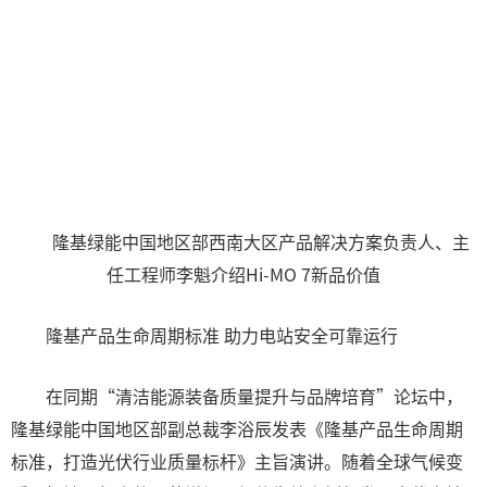
隆基绿能中国地区部西南大区产品解决方案负责人、主
任工程师李魁介绍Hi-MO 7新品价值
隆基产品生命周期标准 助力电站安全可靠运行
在同期“清洁能源装备质量提升与品牌培育”论坛中，
隆基绿能中国地区部副总裁李浴辰发表《隆基产品生命周期
标准，打造光伏行业质量标杆》主旨演讲。随着全球气候变