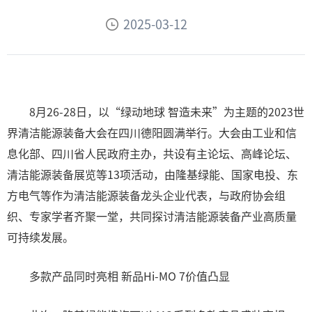
2025-03-12
8月26-28日，以“绿动地球 智造未来”为主题的2023世
界清洁能源装备大会在四川德阳圆满举行。大会由工业和信
息化部、四川省人民政府主办，共设有主论坛、高峰论坛、
清洁能源装备展览等13项活动，由隆基绿能、国家电投、东
方电气等作为清洁能源装备龙头企业代表，与政府协会组
织、专家学者齐聚一堂，共同探讨清洁能源装备产业高质量
可持续发展。
多款产品同时亮相 新品Hi-MO 7价值凸显