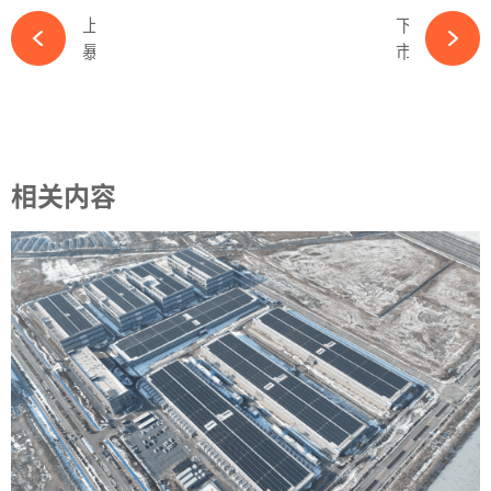
上一篇
下一篇
暴涨1256.2%！固德威上半年净利超去年全年-必赢体育app官方平台
市占率提高！TCL中环中报净利同比增长55.5%-必赢体育app官方平台
相关内容