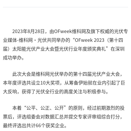
2023年8月28日，由OFweek维科网及旗下权威的光伏专
业媒体-维科网·光伏共同举办的“OFweek 2023（第十四
届）太阳能光伏产业大会暨光伏行业年度颁奖典礼”在深圳
成功举办。
此次大会是维科网光伏举办的第十四届光伏产业大会，
本年度评选共设立10大奖项，从筹备伊始就在业内引起了巨
大反响，获得了光伏全行业的高度关注与积极参与。
本着“公平、公正、公开”的原则，经过前期激烈的投
票后，评选组委会对数据汇总并提交专家评审组综合打分，
最终评选出共计66个获奖企业。