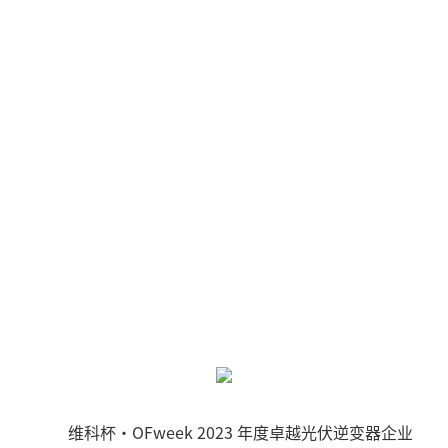
维科杯·OFweek 2023 年度卓越光伏逆变器企业