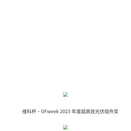
维科杯·OFweek 2023 年度超高效光伏组件奖