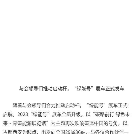
与会领导们推动启动杆，“绿能号”展车正式发车
随着与会领导们合力推动启动杆，“绿能号”展车正式
启航。2023“绿能号”展车全新升级，以“碳路前行 绿色未
来·零碳能源展览馆”为主题再次吹响碳巡中国的号角，以
古都西安为起点，出发向全国29省36站，与各位合作伙伴一