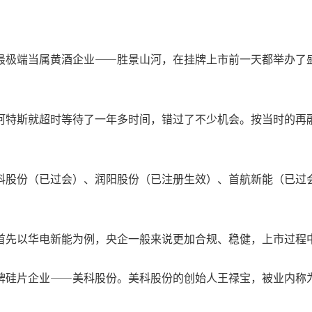
最极端当属黄酒企业——胜景山河，在挂牌上市前一天都举办了
阿特斯就超时等待了一年多时间，错过了不少机会。按当时的再
科股份（已过会）、润阳股份（已注册生效）、首航新能（已过
首先以华电新能为例，央企一般来说更加合规、稳健，上市过程
牌硅片企业——美科股份。美科股份的创始人王禄宝，被业内称