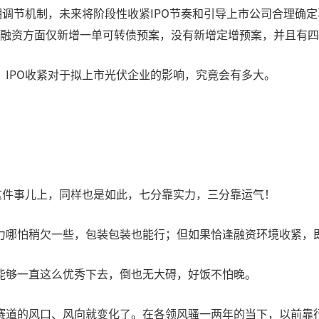
期调节机制，未来将阶段性收紧IPO节奏和引导上市公司合理确定
效，再融资方面仅新增一单可转债预案，没有新增定增预案，并且有
IPO收紧对于拟上市光伏企业的影响，究竟会有多大。
这件事儿上，同样也是如此，七分靠实力，三分靠运气！
力哪怕稍欠一些，包装包装也能行；但如果恰逢融资环境收紧，
能够一直这么优秀下去，倒也无大碍，好饭不怕晚。
赛道的风口、风向就变化了。在各领风骚一两年的当下，以前靠