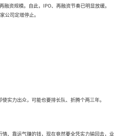
再融资规模。自此，IPO、再融资节奏已明显放缓。
四家公司定增停止。
即使实力出众，可能也要排长队、折腾个两三年。
行情、靠运气赚的钱，现在竟然要全凭实力输回去，业