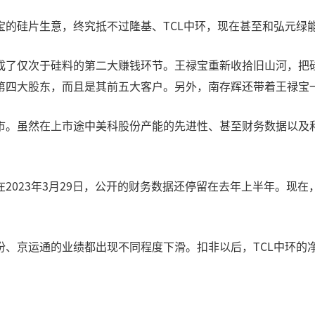
宝的硅片生意，终究抵不过隆基、TCL中环，现在甚至和弘元绿
成了仅次于硅料的第二大赚钱环节。王禄宝重新收拾旧山河，把
第四大股东，而且是其前五大客户。另外，南存辉还带着王禄宝
市。虽然在上市途中美科股份产能的先进性、甚至财务数据以及
2023年3月29日，公开的财务数据还停留在去年上半年。现
、京运通的业绩都出现不同程度下滑。扣非以后，TCL中环的