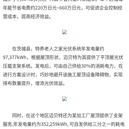
年能节省电费约220万日元~660万日元，可促进企业控制经
营成本，提高经济效益。
在茨城县，特养老人之家光伏系统年发电量约
97,377kWh，根据屋顶形状，迈贝特为其提供了平顶屋光伏
压载支架系统。发电后，可由自己供给30%的消耗电力，在
进行方案设计时，巧妙地避开该施工屋顶设备障碍物，实现
排布数量提升，增添光伏效益。
同时，在这个地区迈贝特还为某加工厂屋顶提供了支架
服务,年发电量约为352,259kWh, 可自发供给三分之一的耗电