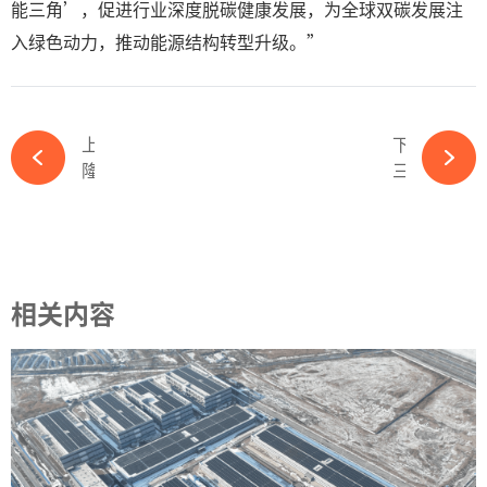
能三角’，促进行业深度脱碳健康发展，为全球双碳发展注
入绿色动力，推动能源结构转型升级。”
上一篇
下一篇
隆基带火BC概念股，但自身股价为何只跌不涨？-必赢体育app官方平台
三晶股份，无意中道破首航新能的秘密-必赢体育app官方平台
相关内容