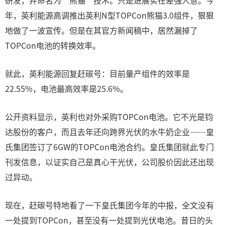
研发，并命名为“熊猫”技术。只是进展实在差强人意。今
年，英利能源高调推出英利N型TOPCon熊猫3.0组件，狠狠
地做了一波宣传。但是在其官方新闻稿中，居然漏掉了
TOPCon电池的转换效率。
就此，英利能源回复赶碳号：目前量产组件的效率是
22.55%，电池最高效率是25.6%。
公开资料显示，英利也对外采购TOPCon电池。它不光是钧
达股份的客户，而且去年还向跨界光伏的水牛奶企业——皇
氏集团签订了6GW的TOPCon电池合约。皇氏集团就此专门
刊发信息，以证实自己是真心干光伏，公司股价因此还出现
过异动。
现在，赶碳号特地看了一下皇氏集团今年的中报，全文没有
一处提到TOPCon，甚至没有一处提到光伏电池。昔日的头