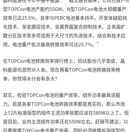
晶科能源在今年中报中披露：“截至报告期末，公司已投产N
型TOPCon电池产能约55GW，N型TOPCon电池大规模量产
效率已达25.5%，良率与PERC电池基本持平。开发体缺陷钝
化技术、渐变膜层技术、金属界面复合抑制技术、正表面扩
散分区技术等多项适用于大尺寸的先进技术，结合新技术应
用，电池量产批次最高转换效率可达25.7%。”
在TOPCon电池转换效率排行榜上，钧达股份几乎垫底，晶
科能源也泯然众人矣。现在再看TOPCon电池转换效率榜
单，你觉得水分会有多大？
其实，检验TOPCon电池的量产效率，组件功率最具说服
力。若是各家TOPCon电池转换效率都是真实的，那么市场
上72片标准版型的组件主流功率就都应该在580W以上了。但
是目前，业内主流组件功率还在550W左右。赶碳号建议，以
后要披露TOPCon电池量产效率，同时必须披露标准版型的