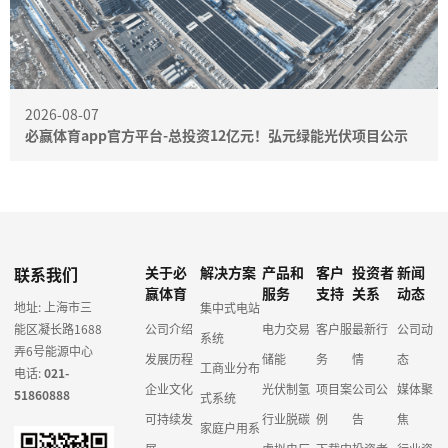
2026-08-07
必赢体育app官方平台-总投资12亿元！弘元绿能光伏项目公示
联系我们
关于必
解决方案
产品和
客户
投资者
新闻
赢体育
服务
支持
关系
动态
地址: 上海市三
集中式电站
能区凝长路1688
公司介绍
电力交易
客户服
最新行
公司动
系统
弄6号能源中心
发展历程
储能
务
情
态
工商业分布
电话:
021-
企业文化
光伏制氢
项目案
公司公
媒体聚
51860888
式系统
可持续发
行业脱碳
例
告
焦
家庭户用系