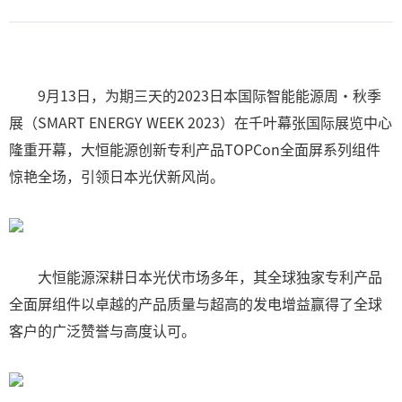
9月13日，为期三天的2023日本国际智能能源周·秋季
展（SMART ENERGY WEEK 2023）在千叶幕张国际展览中心
隆重开幕，大恒能源创新专利产品TOPCon全面屏系列组件
惊艳全场，引领日本光伏新风尚。
大恒能源深耕日本光伏市场多年，其全球独家专利产品
全面屏组件以卓越的产品质量与超高的发电增益赢得了全球
客户的广泛赞誉与高度认可。