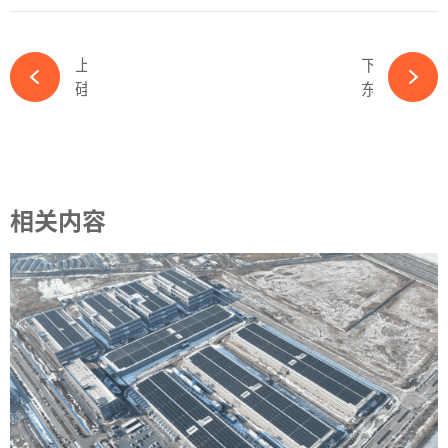
上一篇
下一篇
硅料价格微涨！N型料价格保持不变-必赢体育app官方平台
东方日升庄英宏：异质结产业化进程及技术探索-必赢体育app官方平台
相关内容