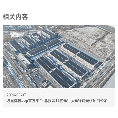
相关内容
2026-08-07
必赢体育app官方平台-总投资12亿元！弘元绿能光伏项目公示