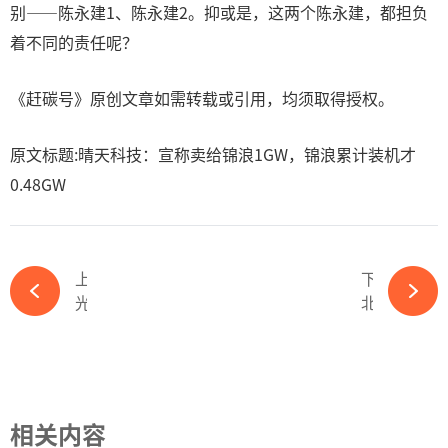
别——陈永建1、陈永建2。抑或是，这两个陈永建，都担负
着不同的责任呢？
《赶碳号》原创文章如需转载或引用，均须取得授权。
原文标题:晴天科技：宣称卖给锦浪1GW，锦浪累计装机才
0.48GW
上一篇
下一篇
光伏新目标！2026年印度光伏组件产能有望达到100GW-必赢体育app官方平台
北美逐光！迈贝特实力惊艳美国国际太阳能展览会RE+-必赢体育app官方平台
相关内容