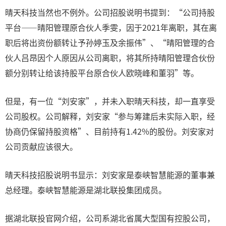
晴天科技当然也不例外。公司招股说明书提到：“公司持股
平台——晴阳管理原合伙人季雯，因于2021年离职，其在离
职后将出资份额转让予孙婷玉及余振伟”、“晴阳管理的合
伙人吕昂因个人原因从公司离职，将其所持晴阳管理合伙份
额分别转让给该持股平台原合伙人欧晓峰和董羽”等。
但是，有一位“刘安家”，并未入职晴天科技，却一直享受
公司股权。公司解释，刘安家“参与筹建后未实际入职，经
协商仍保留持股资格”、目前持有1.42%的股份。刘安家对
公司贡献应该很大。
晴天科技招股说明书显示：刘安家是泰峡智慧能源的董事兼
总经理。泰峡智慧能源是湖北联投集团成员。
据湖北联投官网介绍，公司系湖北省属大型国有控股公司，