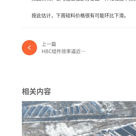
按此估计，下周硅料价格很有可能环比下滑。
上一篇
HBC组件效率逼近25%，刚开始，不是终章！-必赢体育app官方平台
相关内容