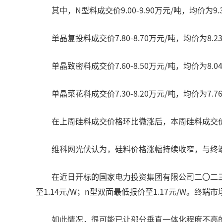
其中，N型料成交价9.00-9.90万元/吨，均价为9
单晶复投料成交价7.80-8.70万元/吨，均价为8
单晶致密料成交价7.60-8.50万元/吨，均价为8
单晶菜花料成交价7.30-8.20万元/吨，均价为7
在上周硅料成交价格环比微涨后，本周硅料成交价
维科网光伏认为，硅料价格涨幅持续收窄，与终
在近日开标的国家电力投资集团有限公司二〇二三
至1.14元/W；n型双面最低报价至1.17元/W。终端
如此情况，很可能已让部分垂直一体化程度不高