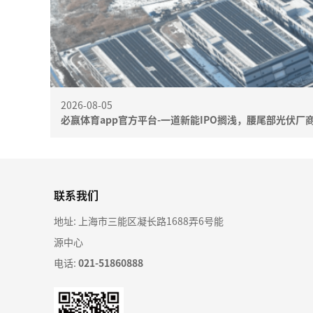
2026-08-05
必赢体育app官方平台-一道新能IPO搁浅，腰尾部光伏
联系我们
地址: 上海市三能区凝长路1688弄6号能
源中心
电话:
021-51860888