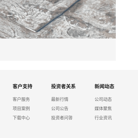
2026-08
必赢体育
客户支持
投资者关系
新闻动态
客户服务
最新行情
公司动态
项目案例
公司公告
媒体聚焦
下载中心
投资者问答
行业资讯