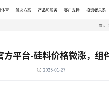
赢体育
解决方案
产品和服务
客户支持
投资者关系
首页
p官方平台-硅料价格微涨，组
2025-01-27