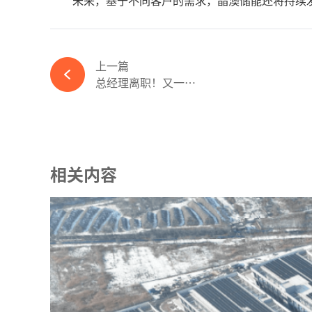
未来，基于不同客户的需求，晶澳储能还将持续
上一篇
总经理离职！又一光伏龙头人事异动-必赢体育app官方平台
相关内容