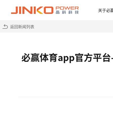
关于必
返回新闻列表
必赢体育app官方平台-