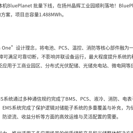
uePlanet 批量下线，在扬州晶辉工业园顺利落地！BluePla
案，项目总容量1.488MWh。
l in One”设计理念，将电池、PCS、温控、消防等核心部件融为一
单机故障可满足可靠切断，不影响并联设备运行，最大程度提升系
泛应用于工商业园区、分布式光伏配储、光储充电站、微电网等
，EMS系统通过多种通信规约完成了BMS、PCS、液冷、消防、
，EMS系统完成了保护逻辑对储能子系统的多重覆盖与补充，为
控、防逆流、收益分析等方面的高效运维与灵活配置的需要。