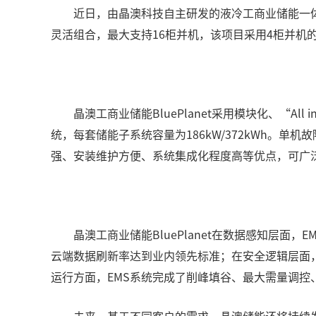
近日，由晶澳科技自主研发的液冷工商业储能一体机Bl
灵活组合，最大支持16柜并机，该项目采用4柜并机的方
晶澳工商业储能BluePlanet采用模块化、“Al
统，每套储能子系统容量为186kW/372kWh。
强、安装维护方便、系统集成化程度高等优点，可广
晶澳工商业储能BluePlanet在数据感知层面
云端数据刷新率达到业内领先标准；在安全逻辑层面
运行方面，EMS系统完成了削峰填谷、最大需量调