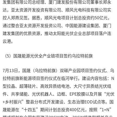
发集团有限公司总经理、厦门建发股份有限公司董事长郑永
达，亚太资源开发投资有限公司、顺风光电科技有限公司实
控人郑燕见签。据悉，顺风光电项目计划总投资约50亿元，
通过整合亚太资源开发投资公司、中国能源建设集团、厦门
建发集团的优质资源，推动太阳能光伏企业总部项目落户连
云港。
（5）国晟能源光伏全产业链项目签约乌拉特前旗
7月13日，国晟（乌拉特前旗）双碳产业园项目签约仪式、乌
拉特前旗新能源项目签约仪式在临河举行。建设内容包括：N
型拉晶、超薄硅片、高效异质结电池、大尺寸异质结光伏组
件、共享储能、光伏机器人、边框、EPE胶膜以及开展“光伏
+乡村振兴”整县分布式开发建设、生态治理EOD试点等。国
晟能源在“十四五”期间计划总投资400亿元，按照“1+N”