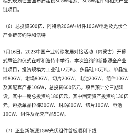
模式规划在全国布局建设30GW电池、30GW组件和相关产业
链项目。
（6）总投资600亿，阿特斯20GW+组件10GW电池及光伏全
产业链签约呼和浩特
7月16日，2023中国产业转移发展对接活动（内蒙古）开幕
式暨签约仪式在呼和浩特市举行。本次签约的新能源全产业
链项目，投资规模为工业硅12万吨、多晶硅10万吨、单晶拉
棒80GW、坩埚80GW、切片20GW、电池20GW、组件10GW
及其配套产品10GW，总投资600亿元。项目预计分三期建
设，其中一期总投资约180亿元，其中固定资产投资约130亿
元，包括单晶拉棒30GW、坩埚80GW、切片10GW、电池
10GW、组件及配套产品5GW。
（7）正业新能源1GW光伏组件首板顺利下线