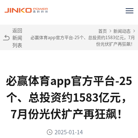
返回
首页
新闻动态
新闻
必赢体育app官方平台-25个、总投资约1583亿元，7月
份光伏扩产再狂飙！
列表
必赢体育app官方平台-25
个、总投资约1583亿元，
7月份光伏扩产再狂飙！
2025-01-14