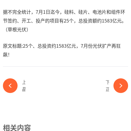
据不完全统计，7月1日迄今，硅料、硅片、电池片和组件环
节签约、开工、投产的项目有25个，总投资额约1583亿元。
（草根光伏）
原文标题:25个、总投资约1583亿元，7月份光伏扩产再狂
飙！
上一篇
下一篇
晶澳科技东台基地10GW电池和10GW组件项目投产-必赢体育app官方平台
正泰新能助力澳洲最大专业工具零售商Total Tools光伏项目并网-必赢体育app官方平台
相关内容