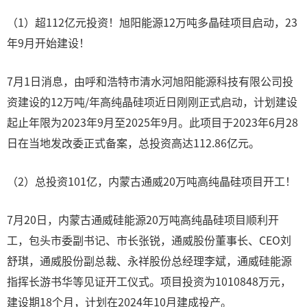
（1）超112亿元投资！旭阳能源12万吨多晶硅项目启动，23
年9月开始建设！
7月1日消息，由呼和浩特市清水河旭阳能源科技有限公司投
资建设的12万吨/年高纯晶硅项近日刚刚正式启动，计划建设
起止年限为2023年9月至2025年9月。此项目于2023年6月28
日在当地发改委正式备案，总投资高达112.86亿元。
（2）总投资101亿，内蒙古通威20万吨高纯晶硅项目开工！
7月20日，内蒙古通威硅能源20万吨高纯晶硅项目顺利开
工，包头市委副书记、市长张锐，通威股份董事长、CEO刘
舒琪，通威股份副总裁、永祥股份总经理李斌，通威硅能源
指挥长游书华等见证开工仪式。项目投资为1010848万元，
建设期18个月，计划在2024年10月建成投产。