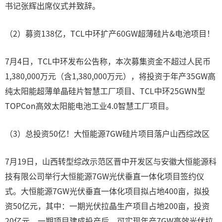
书记张辉出席仪式并致辞。
（2）募资138亿，TCL中环扩产60GW超薄硅片&电池项目！
7月4日，TCL中环发布公告称，本次募集资金不超过人民币
1,380,000万元（含1,380,000万元），将投资于年产35GW高
纯太阳能超薄单晶硅片智慧工厂项目、TCL中环25GWN型
TOPCon高效太阳能电池工业4.0智慧工厂项目。
（3）总投资50亿！大恒能源7GW硅片项目落户山西综改区
7月19日，山西转型综改示范区晋中开发区与安徽大恒能源科
技有限公司举行大恒能源7GW光伏垂直一体化项目签约仪
式。大恒能源7GW光伏垂直一体化项目拟占地400亩，拟投
资50亿元，其中：一期光伏拉晶生产项目占地200亩，投资
20亿元，一期项目建成投产后，可实现年产7GW高效光伏拉