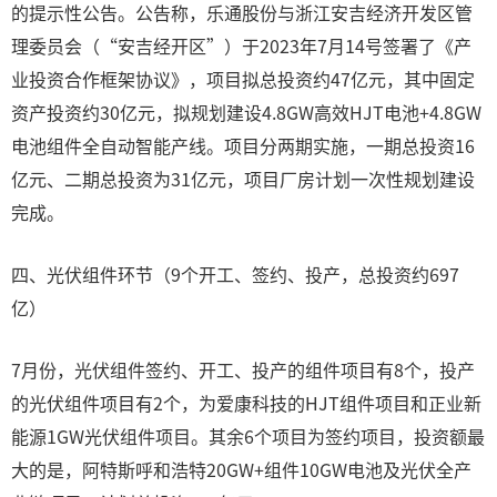
的提示性公告。公告称，乐通股份与浙江安吉经济开发区管
理委员会（“安吉经开区”）于2023年7月14号签署了《产
业投资合作框架协议》，项目拟总投资约47亿元，其中固定
资产投资约30亿元，拟规划建设4.8GW高效HJT电池+4.8GW
电池组件全自动智能产线。项目分两期实施，一期总投资16
亿元、二期总投资为31亿元，项目厂房计划一次性规划建设
完成。
四、光伏组件环节（9个开工、签约、投产，总投资约697
亿）
7月份，光伏组件签约、开工、投产的组件项目有8个，投产
的光伏组件项目有2个，为爱康科技的HJT组件项目和正业新
能源1GW光伏组件项目。其余6个项目为签约项目，投资额最
大的是，阿特斯呼和浩特20GW+组件10GW电池及光伏全产