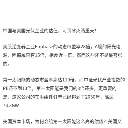
中国与美国光伏企业的估值，可谓冰火两重天！
美股逆变器企业Enphase的动态市盈率28倍，A股的阳光电
源、固德威只有15倍，相差近一倍，然而这些还不是最夸张
的。
第一太阳能的动态市盈率高达110倍，而中证光伏产业指数的
PE还不到13倍，第一太阳能是我们的8倍还多。更重要的
是，这家公司的在手组件订单已经排到了2030年，高达
78.3GW！
美国资本市场，为何会给第一太阳能这么高的估值？美国又