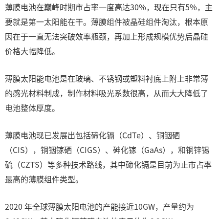
薄膜电池在巅峰时期市占率一度高达30%，现在只有5%，主
要就是第一太阳能在干。薄膜组件被晶硅组件淘汰，根本原
因在于一直无法突破效率瓶颈，再加上形成规模优势后晶硅
价格大幅降低。
薄膜太阳能电池是在玻璃、不锈钢或塑料衬底上附上非常薄
的感光材料制成，制作材料吸光系数很高，从而大大降低了
电池整体厚度。
薄膜电池现已发展出包括碲化镉（CdTe）、铜铟硒
（CIS），铜铟镓硒（CIGS）、砷化镓（GaAs），和铜锌锡
硫（CZTS）等多种技术路线，其中碲化镉是目前为止市占率
最高的薄膜组件类型。
2020 年全球薄膜太阳电池的产能接近10GW，产量约为