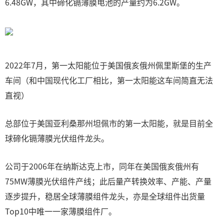
6.48GW，其中碲化镉薄膜电池的产量约为6.2GW。
2022年7月，第一太阳能位于美国俄亥俄州佩里斯堡的生产
车间（和中国现代化工厂相比，第一太阳能这车间简直无法
直视）
总部位于美国亚利桑那州坦佩市的第一太阳能，就是目前全
球碲化镉薄膜光伏组件龙头。
公司于2006年在纳斯达克上市，同年在美国俄亥俄州有
75MW薄膜光伏组件产线；此后量产转换效率、产能、产量
逐步提升，稳居全球薄膜组件龙头，亦是全球组件出货量
Top10中唯一一家薄膜组件厂。