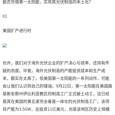
能否凭借第一太阳能，实现其光伏制造的本土化？
01
美国扩产进行时
也许，我们对于海外光伏企业的扩产决心与效率，还持有怀
疑的态度。毕竟，海外光伏制造的产能投资成本和生产成
本，都实在太高了。但美国第一太阳能的一系列动作，可能
会让我们认识到自己的错误。9月22日，第一太阳能在美国路
易斯安那州伊比利亚教区的制造工厂正式破土动工，这已经
是其在美国的第五家完全垂直一体化的光伏制造工厂。该项
目产能为3.5GW，总投资11亿美元，也是该地区历史上规模