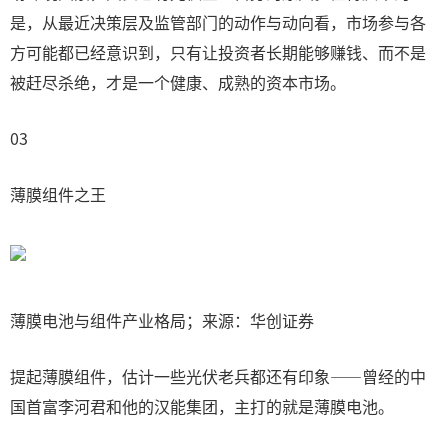
是，从最近决策层及监管部门的动作与动向看，市场参与各
方可能都已经意识到，只有让投资者长期能够赚钱、而不是
被赶尽杀绝，才是一个健康、成熟的资本市场。
03
薄膜组件之王
薄膜电池与组件产业格局；来源：华创证券
提起薄膜组件，估计一些光伏老兵都还有印象——曾经的中
国首富李河君和他的汉能集团，主打的就是薄膜电池。