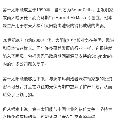
第一太阳能成立于1990年，当时名为Solar Cells，由发明家
兼商人哈罗德·麦克马斯特 (Harold McMaster) 创立，他本
是生产用于摩天大楼和太阳能电池板的钢化玻璃的先驱。
20世纪90年代和2000年代，太阳能电池板业务在美国、欧洲
和日本快速增长。但与许多蓬勃发展的行业一样，它很快就
陷入了困境，包括奥巴马政府期间能源部支持的Solyndra在
内的许多公司都关闭了。
第一太阳能能够活下来，与沃尔玛创始者沃尔顿家族的投资
密不可分，并且在以往的光伏周期中放弃了扩产计划，从而
避免了巨额亏损。
但从根本上说，第一太阳能与中国企业的错位竞争、坚持生
产碲化镉薄膜组件，可能才是“幸存”至今的关键。